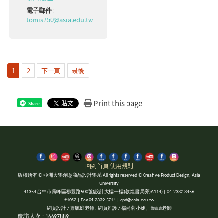
電子郵件 :
tomis750@asia.edu.tw
1
2
下一頁
最後
Print this page
Share
回到首頁
使用規則
版權所有 © 亞洲大學創意商品設計學系 All rights reserved © Creative Product Design, Asia
University
41354 台中市霧峰區柳豐路500號(設計大樓一樓(敦煌書局旁)A114) | 04-2332-3456
#1052 | Fax 04-2339-5714 | cpd@asia.edu.tw
網頁設計 / 蕭毓庭老師 . 網頁維護 / 楊尚蓉小姐、
老師
蕭毓庭
造訪人次 : 16697889