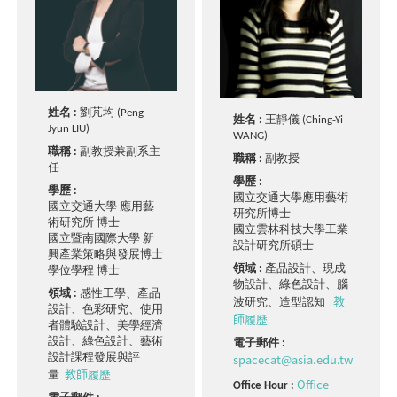
姓名 :
劉芃均 (Peng-
姓名 :
王靜儀 (Ching-Yi
Jyun LIU)
WANG)
職稱 :
副教授兼副系主
職稱 :
副教授
任
學歷 :
學歷 :
國立交通大學應用藝術
國立交通大學 應用藝
研究所博士
術研究所 博士
國立雲林科技大學工業
國立暨南國際大學 新
設計研究所碩士
興產業策略與發展博士
領域 :
產品設計、現成
學位學程 博士
物設計、綠色設計、腦
領域 :
感性工學、產品
教
波研究、造型認知
設計、色彩研究、使用
師履歷
者體驗設計、美學經濟
設計、綠色設計、藝術
電子郵件 :
spacecat@asia.edu.tw
設計課程發展與評
教師履歷
量
Office
Office Hour :