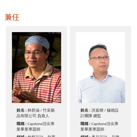
兼任
姓名 :
林群涵 / 竹采藝
姓名 :
洪嘉聯 / 穆德設
品有限公司 負責人
計團隊 總監
職稱 :
Capstone頂尖專
職稱 :
Capstone頂尖專
業畢業專題師
業畢業專題師