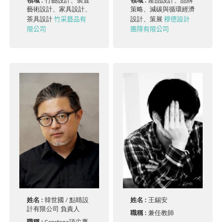
領域 :
竹藝設計、裝置
領域 :
產品設計、品牌
藝術設計、家具設計、
策略、減碳與循環經濟
竹采藝品有
穆德設計
茶具設計
設計、策展
限公司
團隊有限公司
姓名 :
韓世國 / 點睛設
姓名 :
王錫安
計有限公司 負責人
職稱 :
兼任教師