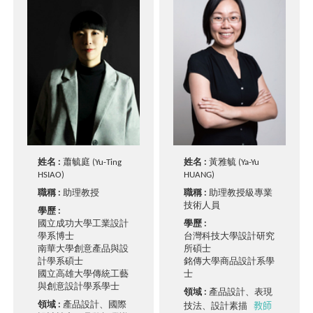
姓名 :
蕭毓庭 (Yu-Ting
姓名 :
黃雅毓 (Ya-Yu
HSIAO)
HUANG)
職稱 :
助理教授
職稱 :
助理教授級專業
技術人員
學歷 :
國立成功大學工業設計
學歷 :
學系博士
台灣科技大學設計研究
南華大學創意產品與設
所碩士
計學系碩士
銘傳大學商品設計系學
國立高雄大學傳統工藝
士
與創意設計學系學士
領域 :
產品設計、表現
教師
領域 :
產品設計、國際
技法、設計素描