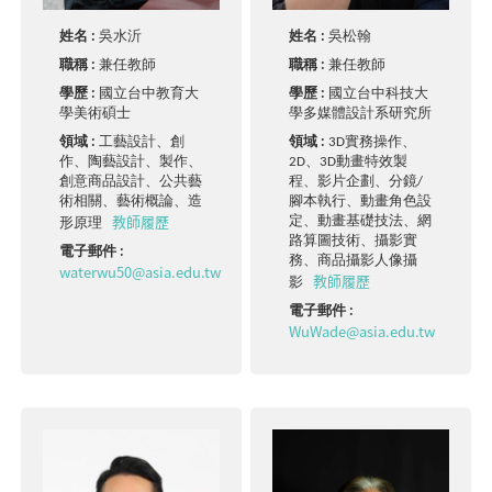
姓名 :
吳水沂
姓名 :
吳松翰
職稱 :
兼任教師
職稱 :
兼任教師
學歷 :
國立台中教育大
學歷 :
國立台中科技大
學美術碩士
學多媒體設計系研究所
領域 :
工藝設計、創
領域 :
3D實務操作、
作、陶藝設計、製作、
2D、3D動畫特效製
創意商品設計、公共藝
程、影片企劃、分鏡/
術相關、藝術概論、造
腳本執行、動畫角色設
教師履歷
定、動畫基礎技法、網
形原理
路算圖技術、攝影實
電子郵件 :
務、商品攝影人像攝
waterwu50@asia.edu.tw
教師履歷
影
電子郵件 :
WuWade@asia.edu.tw