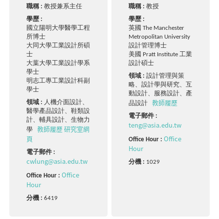
職稱 :
教授兼系主任
職稱 :
教授
學歷 :
學歷 :
國立陽明大學醫學工程
英國 The Manchester
所博士
Metropolitan University
大同大學工業設計所碩
設計管理博士
士
美國 Pratt Institute 工業
大葉大學工業設計學系
設計碩士
學士
領域 :
設計管理與策
明志工專工業設計科副
略、設計學與研究、互
學士
動設計、服務設計、產
教師履歷
領域 :
人機介面設計、
品設計
醫學產品設計、鞋類設
電子郵件 :
計、輔具設計、生物力
teng@asia.edu.tw
教師履歷
研究室網
學
頁
Office
Office Hour :
Hour
電子郵件 :
cwlung@asia.edu.tw
分機 :
1029
Office
Office Hour :
Hour
分機 :
6419