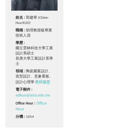
姓名 :
郭建華 (Chien-
Hua KUO)
職稱 :
助理教授級專業
技術人員
學歷 :
國立雲林科技大學工業
設計系碩士
長庚大學工業設計系學
士
領域 :
陶瓷圖案設計、
造型設計、意象看板、
教師履歷
設計心理學
電子郵件 :
edkuo@asia.edu.tw
Office
Office Hour :
Hour
分機 :
1054