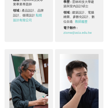
職稱 :
Capstone頂尖專
學歷 :
雲林科技大學建
業畢業專題師
築與室內設計碩士
領域 :
產品設計、品牌
領域 :
建築設計、電腦
點睛
設計、循環設計
繪圖、參數化設計、數
設計有限公司
教師履歷
位自造
電子郵件 :
zionw@asia.edu.tw