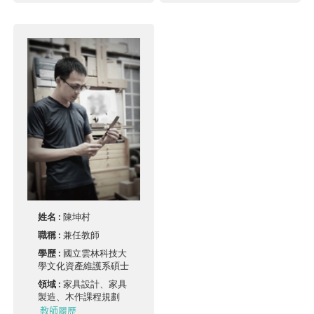
姓名 :
陳坤村
職稱 :
兼任教師
學歷 :
國立雲林科技大
學文化資產維護系碩士
領域 :
家具設計、家具
製造、木作課程規劃
教師履歷