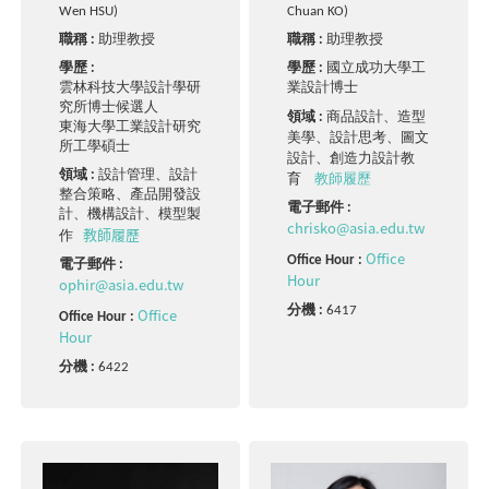
Wen HSU)
Chuan KO)
職稱 :
助理教授
職稱 :
助理教授
學歷 :
學歷 :
國立成功大學工
雲林科技大學設計學研
業設計博士
究所博士候選人
商品設計、造型
領域 :
東海大學工業設計研究
美學、設計思考、圖文
所工學碩士
設計、創造力設計教
領域 :
設計管理、設計
育
教師履歷
整合策略、產品開發設
電子郵件 :
計、機構設計、模型製
chrisko@asia.edu.tw
教師履歷
作
Office
Office Hour :
電子郵件 :
Hour
ophir@asia.edu.tw
分機 :
6417
Office
Office Hour :
Hour
分機 :
6422