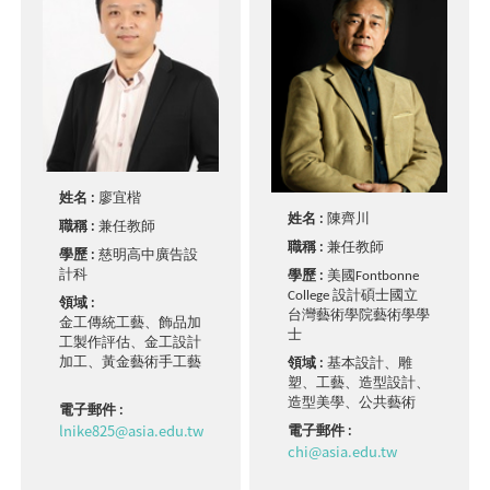
姓名 :
廖宜楷
姓名 :
陳齊川
職稱 :
兼任教師
職稱 :
兼任教師
學歷 :
慈明高中廣告設
計科
學歷 :
美國Fontbonne
College 設計碩士國立
領域 :
台灣藝術學院藝術學學
金工傳統工藝、飾品加
士
工製作評估、金工設計
加工、黃金藝術手工藝
領域 :
基本設計、雕
塑、工藝、造型設計、
造型美學、公共藝術
電子郵件 :
lnike825@asia.edu.tw
電子郵件 :
chi@asia.edu.tw