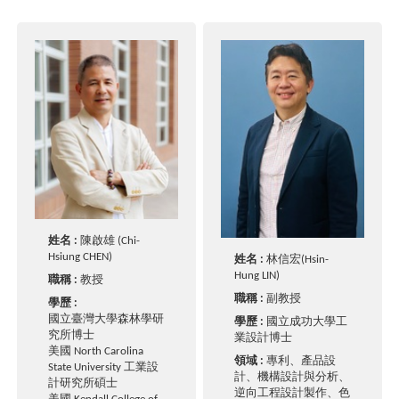
姓名 :
陳啟雄 (Chi-
Hsiung CHEN)
姓名 :
林信宏(Hsin-
Hung LIN)
職稱 :
教授
職稱 :
副教授
學歷 :
國立臺灣大學森林學研
學歷 :
國立成功大學工
究所博士
業設計博士
美國 North Carolina
領域 :
專利、產品設
State University 工業設
計、機構設計與分析、
計研究所碩士
逆向工程設計製作、色