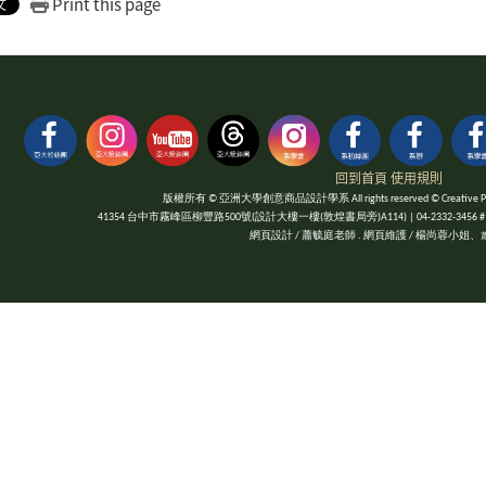
Print this page
回到首頁
使用規則
版權所有 © 亞洲大學創意商品設計學系 All rights reserved © Creative Product
41354 台中市霧峰區柳豐路500號(設計大樓一樓(敦煌書局旁)A114) | 04-2332-3456 #1052 | Fa
網頁設計 / 蕭毓庭老師 . 網頁維護 / 楊尚蓉小姐、