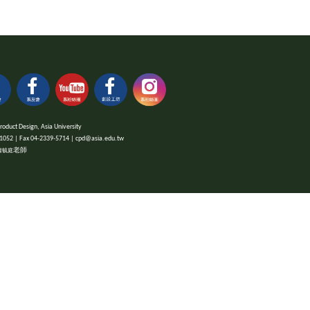
 Design, Asia University
x 04-2339-5714 | cpd@asia.edu.tw
老師
蕭毓庭