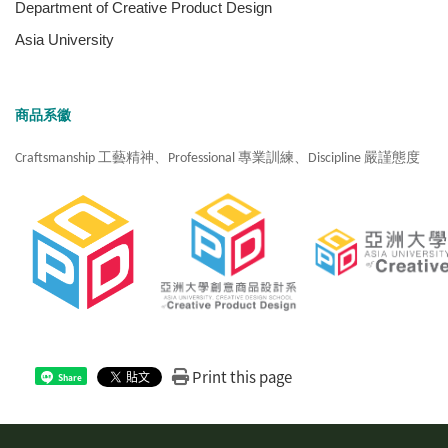
Department of Creative Product Design
Asia University
商品系徽
Craftsmanship 工藝精神、Professional 專業訓練、Discipline 嚴謹態度
Print this page
Share