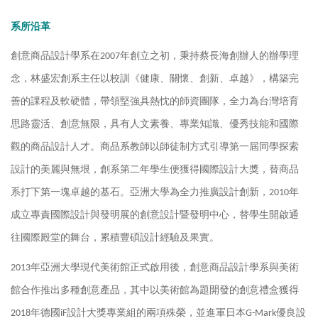
系所沿革
創意商品設計學系在2007年創立之初，秉持蔡長海創辦人的辦學理
念，林盛宏創系主任以校訓《健康、關懷、創新、卓越》，構築完
善的課程及軟硬體，帶領堅強具熱忱的師資團隊，全力為台灣培育
思路靈活、創意無限，具有人文素養、專業知識、優秀技能和國際
觀的商品設計人才。商品系教師以師徒制方式引導第一屆同學探索
設計的美麗與無垠，創系第二年學生便獲得國際設計大獎，替商品
系打下第一塊卓越的基石。亞洲大學為全力推廣設計創新，2010年
成立專責國際設計與發明展的創意設計暨發明中心，替學生開啟通
往國際殿堂的舞台，累積豐碩設計經驗及果實。
2013年亞洲大學現代美術館正式啟用後，創意商品設計學系與美術
館合作推出多種創意產品，其中以美術館為題開發的創意禮盒獲得
2018年德國iF設計大獎專業組的兩項殊榮，並進軍日本G-Mark優良設