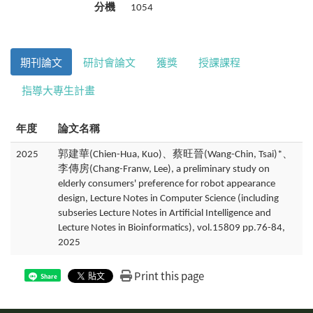
分機
1054
期刊論文
研討會論文
獲獎
授課課程
指導大專生計畫
年度
論文名稱
2025
郭建華(Chien-Hua, Kuo)、蔡旺晉(Wang-Chin, Tsai)*、
李傳房(Chang-Franw, Lee), a preliminary study on
elderly consumers' preference for robot appearance
design, Lecture Notes in Computer Science (including
subseries Lecture Notes in Artificial Intelligence and
Lecture Notes in Bioinformatics), vol.15809 pp.76-84,
2025
Print this page
Share