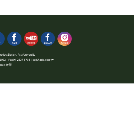
 Design, Asia University
x 04-2339-5714 | cpd@asia.edu.tw
老師
蕭毓庭