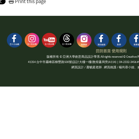
Print this page
回到首頁
使用規則
版權所有 © 亞洲大學創意商品設計學系 All rights reserved © Creative Product
41354 台中市霧峰區柳豐路500號(設計大樓一樓(敦煌書局旁)A114) | 04-2332-3456 #1052 | Fa
網頁設計 / 蕭毓庭老師 . 網頁維護 / 楊尚蓉小姐、