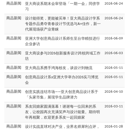
亚大商设系期末会审登场「一期一会」同侪学
商品新闻
2026-06-24
习
设计能得奖，更能被买单！亚大商品设计学系
商品新闻
2026-06-24
专题作品勇夺青春设计节优选与A+佳作，新一
代展现场获产业青睐
亚洲大学创意商品设计系师生至台华精技进行
商品新闻
2026-06-09
企业参访
亚大商设参与2026创新服务设计跨校跨域工作
商品新闻
2026-06-03
坊
亚大商品系携手鸿海校友，谈设计到物流
商品新闻
2026-05-11
创意商品设计系x亚洲大学举办2026实习博览
商品新闻
2026-05-11
会
创意实践连结市场——亚大创意商品设计系于
商品新闻
2026-04-10
「头家市集」展现学生品牌潜力
系友回娘家圆满落幕！谢谢每一位回来的系
商品新闻
2026-03-11
友，让校园再次充满笑声与设计能量。期待明
年再相聚，欢迎更多系友一起回娘家
设计实战直球对决产业，业界名师犀利点评，
商品新闻
2026-01-28