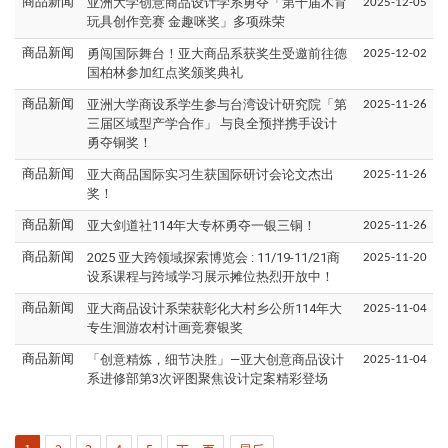
亚洲大学创意商品设计学系勇夺「第十届木育
商品新闻
2025-12-05
玩具创作竞赛 金趣咪奖」多项殊荣
勇闯国际舞台！亚大商品系获奖生受邀前往德
商品新闻
2025-12-02
国柏林参加红点奖颁奖典礼
亚洲大学商设系学生参与台湾设计研究院「第
商品新闻
2025-11-26
三届区域型产学合作」 与良全预拌携手设计
勇夺铜奖！
亚大商品国际实习生获国际研讨会论文杰出
商品新闻
2025-11-26
奖！
亚大剑道社114年大专杯勇夺一银三铜！
商品新闻
2025-11-26
2025 亚大跨领域探索博览会 : 11/19-11/21商
商品新闻
2025-11-20
设系课程与跨域学习展示摊位热烈开放中！
亚大商品设计系荣获彰化大村乡公所114年大
商品新闻
2025-11-04
专生洄游农村计画竞赛银奖
「创意精炼，细节决胜」—亚大创意商品设计
商品新闻
2025-11-04
系进修部第3次评图聚焦设计定案精彩登场