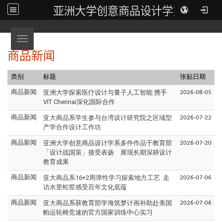
亚洲大学创意商品设计学系
Toggle navigation
商品新闻
类别
标题
张贴日期
亚洲大学探索医疗设计与量子人工智能 携手
商品新闻
2026-08-05
VIT Chennai深化国际合作
亚大商品系学生参与台湾设计研究院之区域型
商品新闻
2026-07-22
产学合作设计工作坊
亚洲大学创意商品设计学系多件作品于教育部
商品新闻
2026-07-20
「设计战国策」接受表扬 展现长期深耕设计
教育成果
亚大商品系16+2周弹性学习探索地方工艺 走
商品新闻
2026-07-06
访水里蛇窑感受百年文化底蕴
亚大商品系获教育部学海筑梦计画补助赴美国
商品新闻
2026-07-06
帕运轮椅竞速的官方国家训练中心实习