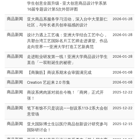
学生创意全面升级 - 亚大创意商品设计学系第
16届专题设计第5次外部评图
亚大商品系服务学习活动，深入台中大里新仁
商品新闻
2026-01-28
社区，与年长者共创幸福感的设计
设计力遇上工艺魂：亚洲大学结合工艺中心，
商品新闻
2026-01-28
共塑台湾工艺国际名片工艺师走进课堂、作品
走向世界——亚洲大学打造工艺新典范
走进鞋业研发第一线！亚洲大学商品设计学生
商品新闻
2026-01-28
直击「一双鞋诞生的祕密」
【商脑筋】商设系期末会审圆满完成
商品新闻
2026-01-08
Creation 艺起来 2.0 市集
商品新闻
2026-01-08
商设系烤肉派对就在今晚！「商烤」正式开
商品新闻
2025-12-22
张！
笔下有馀不只是说说——创设系113-2系大会创
商品新闻
2025-12-22
意登场
亚大国际博士生以医疗商品创新设计研究参与
商品新闻
2025-12-15
国际研讨会！