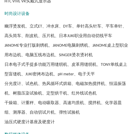
HTC VIVE VR头戴式显示器
时尚设计设备
幽浮烫发机、立式ET、冲水床、DY车、单针高头针车、平车单针、
高头筒车、削皮机、压片机、日本JUKI职业用自动切线平车
JANOME专业打版刺绣机、JANOME电脑刺绣机、JANOME桌上型职业
用布边机、电脑五线布边机、SINGER烫衣烫衬机
日本电子式手提多功能万用缝纫机、皮革用缝纫机、TONY单线桌上
型盲缝机、JUKI密拷布边机、pH meter、电子天平
分光度计、试色机、热风循环式烘箱、电磁加热搅拌机、恒温振荡
机、树脂压染试验机、定型烘干机、红外线试色机
干燥箱、计重秤、电动吸取器、高速均质机、搅拌机、化学器皿
组、测厚器、自动切试片机、弹性试验机
油压式硬度计基座及硬度计