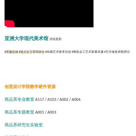
亚洲大学现代美术馆
持续更新
#安藤忠雄
#波点女王草间弥生
#纸雕艺术家李洪波 #陶瓷金工艺术家董承濂 #艺术修复师蔡舜任
创意设计学院教学硬件资源
商品系专业教室
A117 / A103 / A002 / A004
商品系专题教室
A001 / A003
商品系研究生实验室