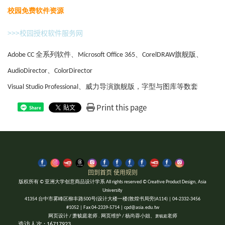
校园免费软件资源
>>>校园授权软件服务网
Adobe CC 全系列软件、Microsoft Office 365、CorelDRAW旗舰版、
AudioDirector、ColorDirector
Visual Studio Professional、威力导演旗舰版，字型与图库等数套
Print this page
Share
回到首页
使用规则
版权所有 © 亚洲大学创意商品设计学系 All rights reserved © Creative Product Design, Asia
University
41354 台中市雾峰区柳丰路500号(设计大楼一楼(敦煌书局旁)A114) | 04-2332-3456
#1052 | Fax 04-2339-5714 | cpd@asia.edu.tw
网页设计 / 萧毓庭老师 . 网页维护 / 杨尚蓉小姐、
老师
萧毓庭
造访人次 : 16717923