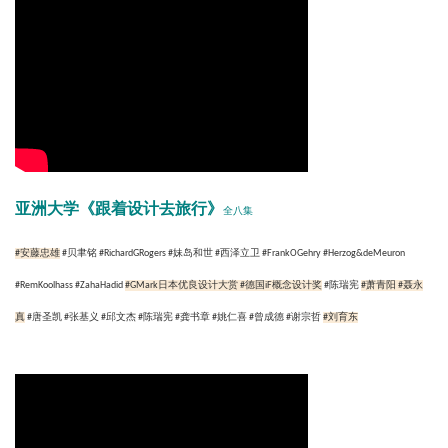
亚洲大学《跟着设计去旅行》
全八集
#安藤忠雄
#贝聿铭 #RichardGRogers #妹岛和世 #西泽立卫 #FrankOGehry #Herzog&deMeuron
#RemKoolhass #ZahaHadid
#GMark日本优良设计大赏
#德国iF概念设计奖
#陈瑞宪
#萧青阳
#聂永
真
#唐圣凯 #张基义 #邱文杰 #陈瑞宪 #龚书章 #姚仁喜 #曾成德 #谢宗哲
#刘育东