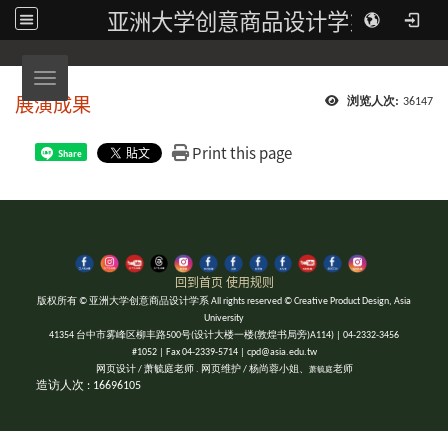
亚洲大学创意商品设计学系
Toggle navigation
展演成果
浏览人次:
36147
Print this page
Share
回到首页
使用规则
版权所有 © 亚洲大学创意商品设计学系 All rights reserved © Creative Product Design, Asia
University
41354 台中市雾峰区柳丰路500号(设计大楼一楼(敦煌书局旁)A114) | 04-2332-3456
#1052 | Fax 04-2339-5714 | cpd@asia.edu.tw
网页设计 / 萧毓庭老师 . 网页维护 / 杨尚蓉小姐、
老师
萧毓庭
造访人次 : 16696105