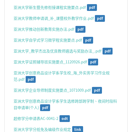
亚洲大学新生暨先修衔接课程实施要点.pdf
pdf
亚洲大学教师申请调_补_课暨校外教学作业.pdf
pdf
亚洲大学推动创新教育实施办法.pdf
pdf
亚洲大学自学式学习微学程实施要点.pdf
pdf
亚洲大学_教学杰出及优良教师遴选与奖励办法_.pdf
pdf
亚洲大学证照辅导班实施要点_1120926.pdf
pdf
亚洲大学创意商品设计学系学生校_海_外实务学习作业规
范.pdf
pdf
亚洲大学企业导师制度实施要点_1071009.pdf
pdf
亚洲大学创意商品设计学系学生选修跨部跨学制、夜间时段科
目申请单(个人)
pdf
超修学分申请表AC-0041-2
odt
亚洲大学学分抵免及编级作业规定
link