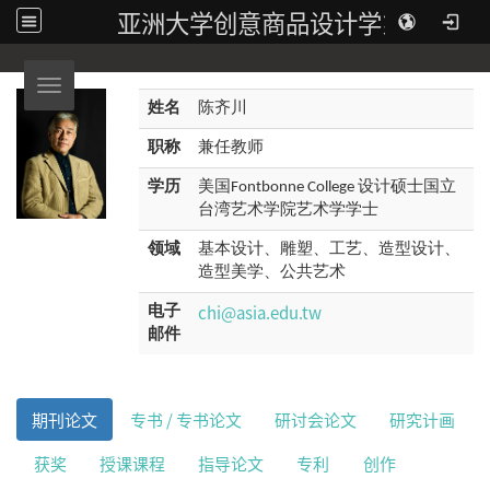
亚洲大学创意商品设计学系
Toggle navigation
姓名
陈齐川
职称
兼任教师
学历
美国Fontbonne College 设计硕士国立
台湾艺术学院艺术学学士
领域
基本设计、雕塑、工艺、造型设计、
造型美学、公共艺术
chi@asia.edu.tw
电子
邮件
期刊论文
专书 / 专书论文
研讨会论文
研究计画
获奖
授课课程
指导论文
专利
创作