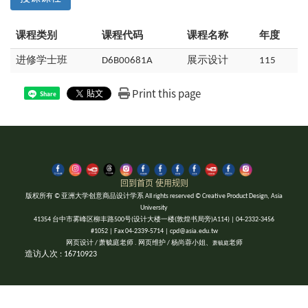
课程类别
课程代码
课程名称
年度
进修学士班
D6B00681A
展示设计
115
Print this page
Share
回到首页
使用规则
版权所有 © 亚洲大学创意商品设计学系 All rights reserved © Creative Product Design, Asia
University
41354 台中市雾峰区柳丰路500号(设计大楼一楼(敦煌书局旁)A114) | 04-2332-3456
#1052 | Fax 04-2339-5714 | cpd@asia.edu.tw
网页设计 / 萧毓庭老师 . 网页维护 / 杨尚蓉小姐、
老师
萧毓庭
造访人次 : 16710923