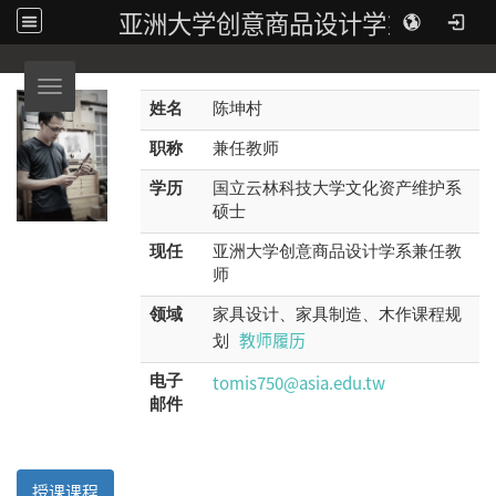
亚洲大学创意商品设计学系
Toggle navigation
姓名
陈坤村
职称
兼任教师
学历
国立云林科技大学文化资产维护系
硕士
现任
亚洲大学创意商品设计学系兼任教
师
领域
家具设计、家具制造、木作课程规
教师履历
划
tomis750@asia.edu.tw
电子
邮件
授课课程