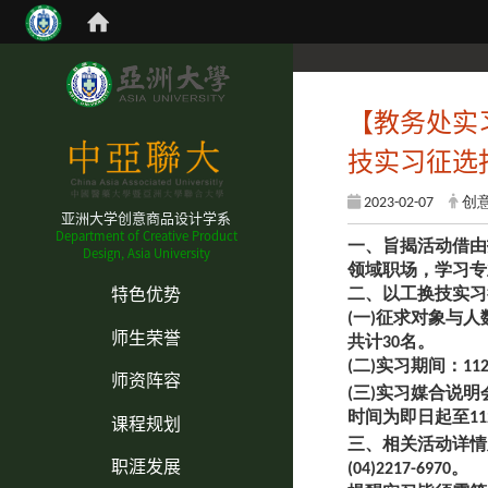
【教务处实
技实习征选
2023-02-07
创
亚洲大学创意商品设计学系
Department of Creative Product
一、旨揭活动借由
Design, Asia University
:::
领域职场，学习专
特色优势
二、以工换技实习
(一)征求对象与
师生荣誉
共计30名。
(二)实习期间：1
师资阵容
(三)实习媒合说明
课程规划
时间为即日起至11
三、相关活动详情
职涯发展
(04)2217-6970。