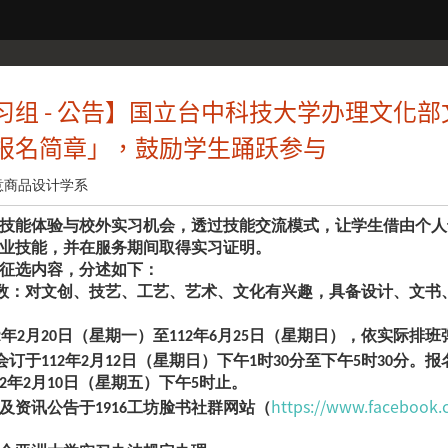
习组 - 公告】国立台中科技大学办理文化部
报名简章」，鼓励学生踊跃参与
意商品设计学系
技能体验与校外实习机会，透过技能交流模式，让学生借由个人
业技能，并在服务期间取得实习证明。
征选内容，分述如下：
人数：对文创、技艺、工艺、艺术、文化有兴趣，具备设计、文
12年2月20日（星期一）至112年6月25日（星期日），依实际排
会订于112年2月12日（星期日）下午1时30分至下午5时30分。
2年2月10日（星期五）下午5时止。
https://www.facebo
及资讯公告于1916工坊脸书社群网站（