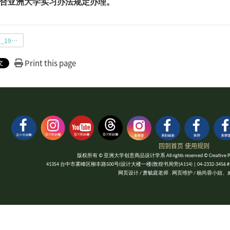
合亚洲大学实习办法规定办理。
文化部文化资产局_1916_工坊.pdf
Print this page
回到首页
使用规则
版权所有 © 亚洲大学创意商品设计学系 All rights reserved © Creative Product
41354 台中市雾峰区柳丰路500号(设计大楼一楼(敦煌书局旁)A114) | 04-2332-3456 #1052 | Fa
网页设计 / 萧毓庭老师 . 网页维护 / 杨尚蓉小姐、