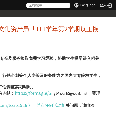
Language
登入
文化资产局「111学年第2学期以工换
专长及服务换取免费学习经验，协助学生提早进入相关
书、行销企划等个人专长及服务能力之国内大专院校学生，
班弹性调整实习时间。
https://forms.gle/S
报名连结：
nyt4wCrESgwqBJm8 ，受理
ok.com/tccip1916 ）。若有任何活动相
关问题，请电洽