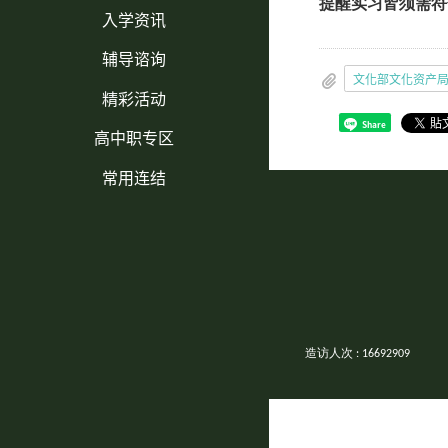
提醒实习皆须需符
入学资讯
辅导谘询
精彩活动
Share
高中职专区
常用连结
造访人次 : 16692909