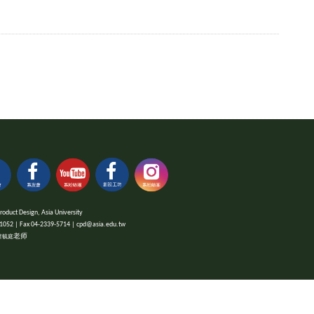
 Design, Asia University
x 04-2339-5714 | cpd@asia.edu.tw
老师
萧毓庭