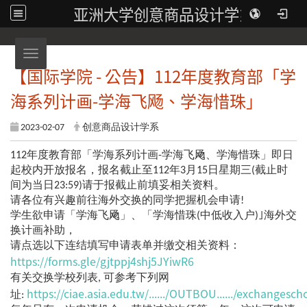
亚洲大学创意商品设计学系
Toggle navigation
【国际学院 - 公告】112年度教育部「学
海系列计画-学海飞飏、学海惜珠」
2023-02-07
创意商品设计学系
112年度教育部「学海系列计画-学海飞飏、学海惜珠」即日
起校内开放报名，报名截止至112年3月15日星期三(截止时
间为当日23:59)请于报截止前填妥相关资料。
请各位有兴趣前往海外交换的同学把握机会申请!
学生欲申请「学海飞飏」、「学海惜珠(中低收入户)｣海外交
换计画补助，
请点选以下连结填写申请表单并缴交相关资料：
https://forms.gle/gjtppj4shj5JYiwR6
有关交换学校列表, 可参考下列网
https://ciae.asia.edu.tw/....../OUTBOU....../exchangesch
址: