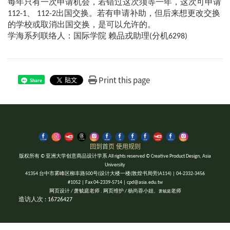
每年只有一次申请机会，若错过这次须等一年，这次可申请
112-1、 112-2出国交换。若有申请补助，但后来想更改交换
的学校或取消出国交换，是可以允许的。
学海系列联络人：国际学院 赖品戎助理(分机6298)
Print this page
Share
回到首页
使用规则
版权所有 © 亚洲大学创意商品设计学系 All rights reserved © Creative Product Design, Asia
University
41354 台中市雾峰区柳丰路500号(设计大楼一楼(敦煌书局旁)A114) | 04-2332-3456
#1052 | Fax 04-2339-5714 | cpd@asia.edu.tw
网页设计 / 萧毓庭老师 . 网页维护 / 杨尚蓉小姐、
老师
萧毓庭
造访人次 : 16726427