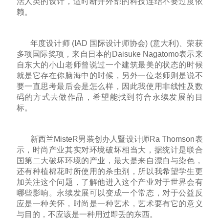
活人类的设计，适时断开外部的科技连结不要过度依
赖。
年度设计师 (IAD 国际设计师协会) (意大利)、荣获
多项国际奖项，来自日本的Daisuke Nagatomo表示来
自东大的小山老师曾说过一个建筑最美的状态的时候
就是它存在你脑海中的时候，另外一位老师则是说不
要一直思考最后会是怎么样，因此我使用非线性及数
码的方式去做作品，希望能找到符合永续发展的目
标。
新西兰MisteR男装创办人暨设计师Ra Thomson表
示，时尚产业其实对环境破坏相当大，据统计是联合
国第二大破坏环境的产业，最大是来自漂白与染色，
还有种植棉花时所使用的杀虫剂，所以我希望学生更
加关注这个问题，了解他进入这个产业对于世界会有
哪些影响。永续发展可以变成一个常态，对于公益反
应是一种关怀，时尚是一种艺术，艺术要有它的意义
与目的，不应该是一种用过即丢的东西。