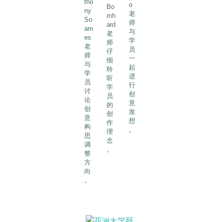
tho
o
Bo
ny
老
mh
So
师
ard
am
与
老
es
学
师
老
员
仔
师
一
细
与
起
聆
学
进
听
员
行
学
讨
创
员
论
意
的
创
发
创
意
想
作
构
。
理
思
念
调
。
整
方
向
。