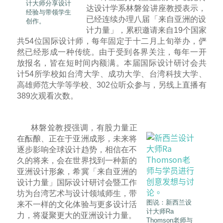
计大师分享设计
达设计学系林磐耸讲座教授表示，
经验与带领学生
已经连续办理八届「来自亚洲的设
创作。
计力量」，累积邀请来自19个国家
共54位国际设计师，每年固定于十二月上旬举办，俨
然已经形成一种传统。由于受到各界关注，每年一开
放报名，皆在短时间内额满。本届国际设计研讨会共
计54所学校如台湾大学、成功大学、台湾科技大学、
高雄师范大学等学校、302位听众参与，另线上直播有
389次观看次数。
林磐耸教授强调，有股力量正
在酝酿、正在于亚洲成形，未来将
逐步影响全球设计趋势，相信在不
久的将来，会在世界找到一种新的
亚洲设计形象，希冀「来自亚洲的
设计力量」国际设计研讨会暨工作
坊为台湾艺术与设计领域师生，带
图说：新西兰设
来不一样的文化体验与更多设计活
计大师Ra
力，将凝聚更大的亚洲设计力量。
Thomson老师与