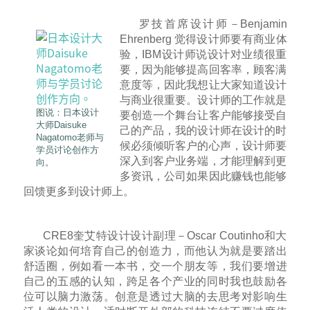
罗技首席设计师－Benjamin
Ehrenberg 觉得设计师要有商业体
验，IBM设计师说设计对业绩很重
要，因为能够提高回客率，顾客满
意度等，因此我想让大家知道设计
与商业很重要。设计师的工作就是
图说：日本设计
要创造一个舞台让客户能够接受自
大师Daisuke
己的产品，我的设计师在设计的时
Nagatomo老师与
候必须倾听客户的心声，设计师要
学员讨论创作方
深入到客户业务端，才能理解到更
向。
多资讯，公司如果因此赚钱也能够
回馈更多到设计师上。
CRE8奎艾特设计设计副理－Oscar Coutinho和大
家谈论如何培育自己的创造力，而他认为就是要踏出
舒适圈，例如看一本书，交一个朋友等，我们要增进
自己的五感的认知，跨足各个产业的同时我也鼓励各
位可以脑力激荡。创意是透过大脑的去思考对影响生