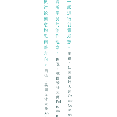
图
说
图
：
说
法
：
图
国
德
说
设
国
：
计
设
英
大
计
国
师
大
设
Os
师
计
car
Fel
大
Co
ix
师
uti
vo
An
nh
n