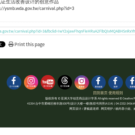
见证生活改善设计的创意作品
mb.wda.gov.tw/carnival.php?id=3
da.gov.tw/carnival.php?id=3&fbclid=IwY2xjawFhqnFleHRuA2FlbQIxMQABHS
Print this page
回到首页
使用规则
版权所有 © 亚洲大学创意商品设计学系 All rights reserved © Creative Product
41354 台中市雾峰区柳丰路500号(设计大楼一楼(敦煌书局旁)A114) | 04-2332-3456 #1052 | Fa
网页设计 / 萧毓庭老师 . 网页维护 / 杨尚蓉小姐、