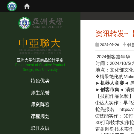
资讯转发~【
2024-09-26
创
2024创客嘉年华
亚洲大学创意商品设计学系
时间：2024/10/5(六
Department of Creative Product
Design, Asia University
地点：文化部文化
:::
❖精采绝伦的Mak
特色优势
►
机器人竞赛
◄ 
►
创客市集
◄ 消
师生荣誉
【技能作品体验】9
师资阵容
➀达人实作：早鸟
抢先报名：https://ysmb
课程规划
➁技能实作：3D
3D打印技术实作抢先报名：ht
职涯发展
雷射雕刻技术实作抢先报名：ht