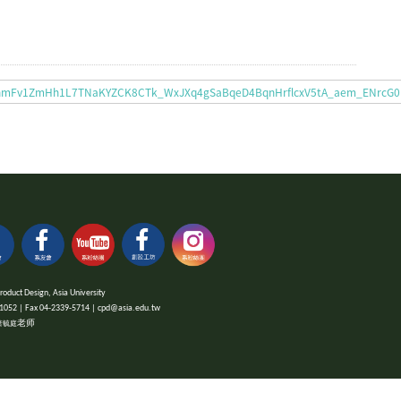
nRxYhmFv1ZmHh1L7TNaKYZCK8CTk_WxJXq4gSaBqeD4BqnHrflcxV5tA_aem_ENrcG0
 Design, Asia University
x 04-2339-5714 | cpd@asia.edu.tw
老师
萧毓庭