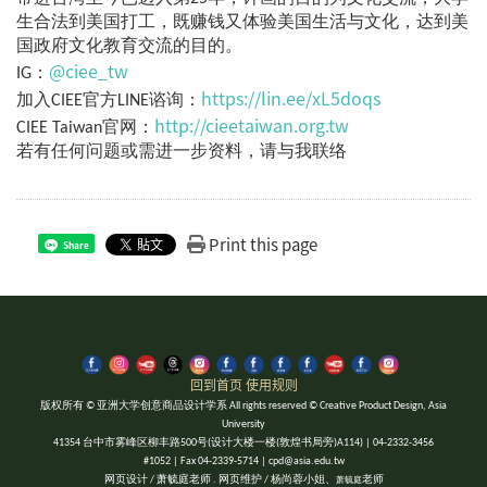
生合法到美国打工，既赚钱又体验美国生活与文化，达到美
国政府文化教育交流的目的。
@ciee_tw
IG：
https://lin.ee/xL5doqs
加入CIEE官方LINE谘询：
http://cieetaiwan.org.tw
CIEE Taiwan官网：
若有任何问题或需进一步资料，请与我联络
Print this page
Share
回到首页
使用规则
版权所有 © 亚洲大学创意商品设计学系 All rights reserved © Creative Product Design, Asia
University
41354 台中市雾峰区柳丰路500号(设计大楼一楼(敦煌书局旁)A114) | 04-2332-3456
#1052 | Fax 04-2339-5714 | cpd@asia.edu.tw
网页设计 / 萧毓庭老师 . 网页维护 / 杨尚蓉小姐、
老师
萧毓庭