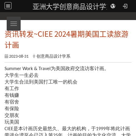
亚洲大学创意商品设计学系
Toggle navigation
资讯转发~CIEE 2024暑期美国工读旅游
计画
2023-08-31
创意商品设计学系
Summer Work & Travel为美国政府交流访客计画。
大学生一生必去
大学生合法到美国打工唯一的机会
有工作
有钱赚
有宿舍
有保险
交朋友
玩美国
CIEE是本计画历史最悠久、最大的机构，于1999年将此计画
带进台湾至今已迈入第25年，计画的目的为文化交流，大学