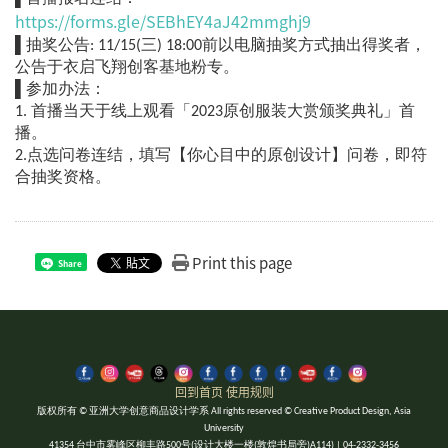
https://forms.gle/SEBhEY4aJ42mmghj9
▌抽奖公告: 11/15(三) 18:00前以电脑抽奖方式抽出得奖者，
公告于衣启飞翔创客基地粉专。
▌参加办法：
1. 首播当天于线上观看「2023原创服装大赏颁奖典礼」首
播。
2.点选问卷连结，填写【你心目中的原创设计】问卷，即符
合抽奖资格。
Print this page
Share
回到首页
使用规则
版权所有 © 亚洲大学创意商品设计学系 All rights reserved © Creative Product Design, Asia
University
41354 台中市雾峰区柳丰路500号(设计大楼一楼(敦煌书局旁)A114) | 04-2332-3456