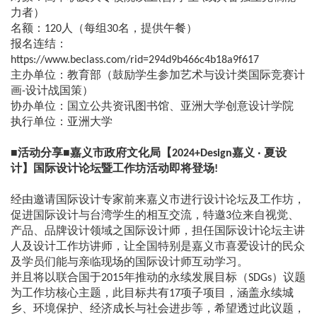
力者）
名额：120人（每组30名，提供午餐）
报名连结：
https://www.beclass.com/rid=294d9b466c4b18a9f617
主办单位：教育部（鼓励学生参加艺术与设计类国际竞赛计
画-设计战国策）
协办单位：国立公共资讯图书馆、亚洲大学创意设计学院
执行单位：亚洲大学
■活动分享■嘉义市政府文化局【2024+Design嘉义 ‧ 夏设
计】国际设计论坛暨工作坊活动即将登场!
经由邀请国际设计专家前来嘉义市进行设计论坛及工作坊，
促进国际设计与台湾学生的相互交流，特邀3位来自视觉、
产品、品牌设计领域之国际设计师，担任国际设计论坛主讲
人及设计工作坊讲师，让全国特别是嘉义市喜爱设计的民众
及学员们能与亲临现场的国际设计师互动学习。
并且将以联合国于2015年推动的永续发展目标（SDGs）议题
为工作坊核心主题，此目标共有17项子项目，涵盖永续城
乡、环境保护、经济成长与社会进步等，希望透过此议题，