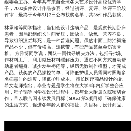
组委会主办。今年共有来自全球各大艺术设计高校优秀学
子，7000多件设计作品参赛，经过初评、复评、终评三阶段
评审，最终于今年9月2日公布获奖名单，共36件作品获奖。
林承翰等同学指出，当初会设计这项产品，是观察长期卧床
患者，因局部组织长时间受压，因缺血、缺氧、营养不良，
导致组织溃烂坏死，是一种普遍问题。虽然市面上防治褥疮
产品不少，但有价格高、难携带，有些产品甚至会伤害脊
椎。 方雅博同学说，团队一同找寻解决办法，包括寻找制
作材料工厂、利用减压材料缓解压力、通过不同方式自动帮
助患者翻身、减少发生褥疮等，经历无数制作模型，才完成
产品。获奖的产品操控简单，可降低护理人员需同时照顾多
名病患时的难度，降低护理成本。 擅长医疗商品设计的龙
希文老师指出，毕业专题是学生将在大学4年内所学整合应
用，程子韬等同学在设计过程中，都与亚大附属医院密切合
作，且以联合国永续发展目标 ( SDGs) 第3项目标「确保健康
的生活方式，促进各年龄人群的福祉」为目标，设计商品。