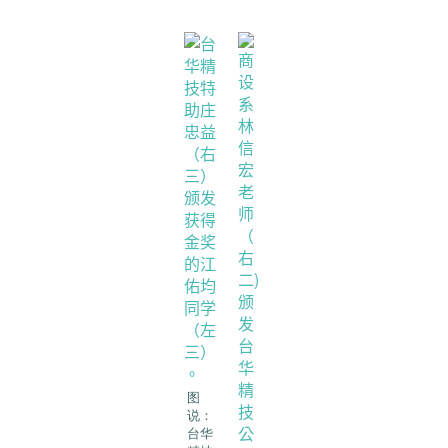
图
说：
台华