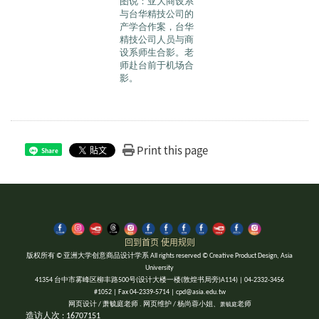
图说：亚大商设系
与台华精技公司的
产学合作案，台华
精技公司人员与商
设系师生合影。老
师赴台前于机场合
影。
Print this page
Share
回到首页
使用规则
版权所有 © 亚洲大学创意商品设计学系 All rights reserved © Creative Product Design, Asia
University
41354 台中市雾峰区柳丰路500号(设计大楼一楼(敦煌书局旁)A114) | 04-2332-3456
#1052 | Fax 04-2339-5714 | cpd@asia.edu.tw
网页设计 / 萧毓庭老师 . 网页维护 / 杨尚蓉小姐、
老师
萧毓庭
造访人次 : 16707151