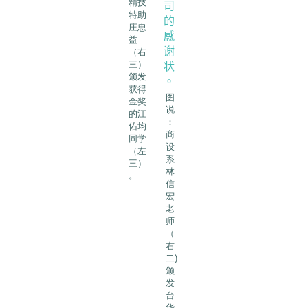
精技
特助
庄忠
益
（右
三）
颁发
获得
图
金奖
说
的江
：
佑均
商
同学
设
（左
系
三）
林
。
信
宏
老
师
（
右
二)
颁
发
台
华