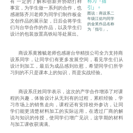
有 一定的了解和创新并协助打样
事宜，为学生做一系列的合作，也
图说：商设系二
感谢陈齐川老师为同学们制作板金
年级江佑均同学
文创作品的展示架，日后会将学生
的金奖作品名称
们与台华合作的作品，以及学生们
为「指引」。
设计的包装放置高铁站等处展出。
商设系黄雅毓老师也感谢台华精技公司全力支持商
设系同学，让同学们有更多发展空间，看见学生们从
设计到加工，最后为成品感到欣慰，希望同学们所学
习到的不只是课本上的知识，而是实战经验。
商设系庄姓同学表示，这次的产学合作增添了对课
程的兴趣，体验设计从无到有的过程，累积经验，学
习市场上的销售走向，课程还有安排校外参访，让同
学们能更清楚材料加工的实际运用，在透过厂商的解
说与知识的传授，使同学们增广见识，这学期的材料
与加工课收获满满。