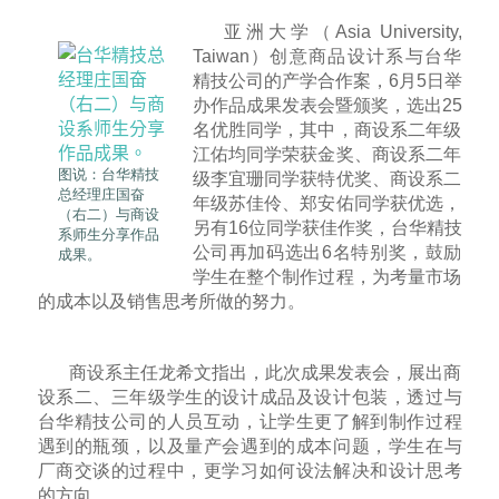
亚洲大学（Asia University,
Taiwan）创意商品设计系与台华
精技公司的产学合作案，6月5日举
办作品成果发表会暨颁奖，选出25
名优胜同学，其中，商设系二年级
江佑均同学荣获金奖、商设系二年
图说：台华精技
级李宜珊同学获特优奖、商设系二
总经理庄国奋
年级苏佳伶、郑安佑同学获优选，
（右二）与商设
另有16位同学获佳作奖，台华精技
系师生分享作品
公司再加码选出6名特别奖，鼓励
成果。
学生在整个制作过程，为考量市场
的成本以及销售思考所做的努力。
商设系主任龙希文指出，此次成果发表会，展出商
设系二、三年级学生的设计成品及设计包装，透过与
台华精技公司的人员互动，让学生更了解到制作过程
遇到的瓶颈，以及量产会遇到的成本问题，学生在与
厂商交谈的过程中，更学习如何设法解决和设计思考
的方向。