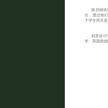
陈启雄讲
出，透过他们
于学生而言是
创意设计
学、英国密德