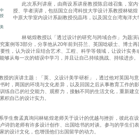
此次系列讲座，由商设系讲座教授陈启雄召集，室内
中
授、学者演讲，包括国立台湾科技大学设计系教授林铭煌
授
中原大学室内设计系副教授倪晶玮，以及国立台湾海洋大
美
林铭煌教授以「透过设计的研究与跨域合作」为题演
究案例等3部分，分享他从20年前到芬兰、英国唸硕士、博士
重要性，认为设计应结合艺术、工程、科学等领域，让设计实务
能够从每一次的错误中学习，并且让自己持续挑战、持续进步。
教授的演讲主题：「英、义设计美学研析」，透过他对英国与
书时，两国的环境与文化差异，以及回国之后从事教育工作的
训练自己的社交能力、观察力，接触不同的生活文化，重新建
累积自己的设计实力。
系学生詹孟真询问林铭煌老师关于设计的优越与挫折，彼此在
卢诗韵老师有许多设计创作、出国唸书的对谈。参与的学生们
家的设计文化，也增强他们出国留学的动力。