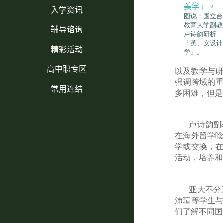
入学资讯
图说：国立台
教育大学副教
辅导谘询
卢诗韵研析
「英、义设计
精彩活动
学」。
高中职专区
以及教学与研
强调跨域的
常用连结
多困难，但是
卢诗韵副
在海外留学唸
学或交换，在
活动，培养和
亚大不分
沛瑄等学生与
们了解不同国