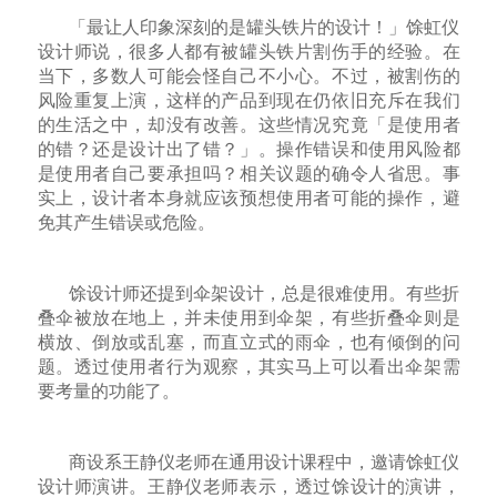
「最让人印象深刻的是罐头铁片的设计！」馀虹仪
设计师说，很多人都有被罐头铁片割伤手的经验。在
当下，多数人可能会怪自己不小心。不过，被割伤的
风险重复上演，这样的产品到现在仍依旧充斥在我们
的生活之中，却没有改善。这些情况究竟「是使用者
的错？还是设计出了错？」。操作错误和使用风险都
是使用者自己要承担吗？相关议题的确令人省思。事
实上，设计者本身就应该预想使用者可能的操作，避
免其产生错误或危险。
馀设计师还提到伞架设计，总是很难使用。有些折
叠伞被放在地上，并未使用到伞架，有些折叠伞则是
横放、倒放或乱塞，而直立式的雨伞，也有倾倒的问
题。透过使用者行为观察，其实马上可以看出伞架需
要考量的功能了。
商设系王静仪老师在通用设计课程中，邀请馀虹仪
设计师演讲。王静仪老师表示，透过馀设计的演讲，