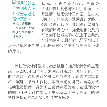
Taiwan）创意商品设计系举办
「通用设计观念与应用」讲座，上
月邀请「通用设计工作室」创办人
馀虹仪，分享从事通用设计之路。
图说：通用设计
馀虹仪设计师说，通用设计普遍存
工作室创办人馀
在我们环境之中，如低地板公共汽
虹仪分享通用设
车是为了让老人和小孩上下公共汽
计案例。
车较为便利；厕所标志显示可以让
人一眼就辨识性别，化妆室较低的洗手台是考量小孩
的身高。
馀虹仪设计师强调，她是以推广通用设计为终生理
想，从2005年日本引进通用设计观念即进行研究。当
时台湾对于通用设计的概念相当模糊，她透过撰写专
栏、演讲、举办工作坊、策划展览及研究计画等方式
推动通用设计。身为工业设计背景的她，被通用设计
的贴心打动，进而落实于生活或工作中，将设计的包
容性发挥到淋漓尽致，打造友善环境。