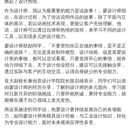
燃起了设计热情。
作为设计师，我认为最重要的能力是说故事！」廖设计师指
出，在设计过程，为了传达说明作品的故事，除了平面与立
体的展示，若以动画技术表现，更能让客户充份理解。他
说，设计师可以透过自律和热情的加持，来学习不同的设计
工具，以实现多元的设计能力。
廖设计师鼓励同学，「不要害怕你正在做的事情，是不是正
确的道路？」无论是喜欢制作模型、设计动画、或是喜爱设
计美的事物，都可以尝试看看。只要觉得开心的事情，就有
动力持续下去。关于设计创业部分，建议可以先接触业界，
透过实际与客户的互动交流，认清自身缺少的专业能力。
亚大副校长兼创意设计学院院长陈启雄表示，同学们可以借
由廖设计师的经历分享，了解到设计师的多元面向，学习面
对日新月异的职场挑战，只要怀抱热诚，秉持专业能力，就
能够在属于自己领域上发光发热。
商设系施语忻同学说，热爱设计要持续发展自己的各项能
力，如同廖设计师将模具设计经验，与工业设计知识，转化
为专业设计能力，面对未来规画应弹性多变。