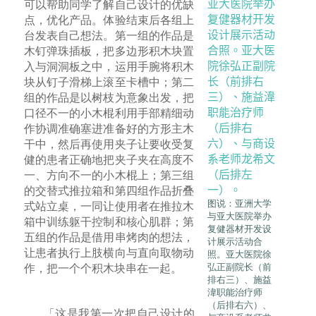
可以帮助同学了解自己设计的优缺
点，优化产品。体验结束后各组上
台发表自己想法。第一组的作品是
木钉弹珠插板，把多边形积木块置
入与洞洞板之中，运用手腕将积木
块从钉子滑梯上滚至卡槽中；第二
组的作品是以树枝为意象出发，把
口径不一的小木棍利用手部精细动
作协调准确塞进准备好的方形主木
干中，然后再使用夹子让要收受复
健的患者正确地把夹子夹在高度不
一、方向不一的小木棍上；第三组
的交替式推拉箱和第四组作品折叠
图说：亚洲大学
式站立桌，一同让使用者在推拉木
与亚大医院举办
箱中训练躯干控制和核心肌群；第
复健器材开发设
五组的作品是借用串烤肉的想法，
计展示活动合
让患者执行上肢横向与直向取物动
照。亚大医院徐
弘正副院长（前
作，把一个个积木块串在一起。
排右三）、施益
湋职能治疗师
（后排右六）、
「这是我第一次把自己设计的