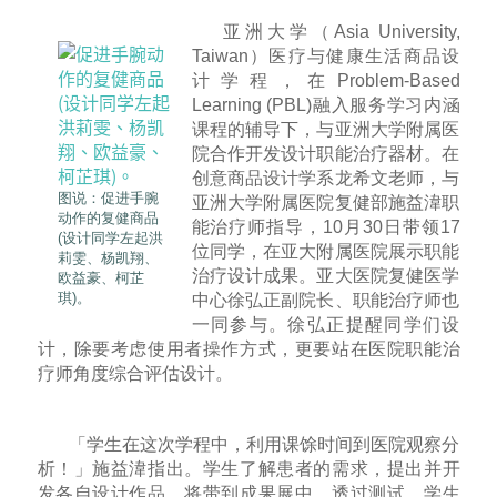
亚洲大学（Asia University,
Taiwan）医疗与健康生活商品设
计学程，在Problem-Based
Learning (PBL)融入服务学习内涵
课程的辅导下，与亚洲大学附属医
院合作开发设计职能治疗器材。在
创意商品设计学系龙希文老师，与
图说：促进手腕
亚洲大学附属医院复健部施益湋职
动作的复健商品
能治疗师指导，10月30日带领17
(设计同学左起洪
位同学，在亚大附属医院展示职能
莉雯、杨凯翔、
治疗设计成果。亚大医院复健医学
欧益豪、柯芷
琪)。
中心徐弘正副院长、职能治疗师也
一同参与。徐弘正提醒同学们设
计，除要考虑使用者操作方式，更要站在医院职能治
疗师角度综合评估设计。
「学生在这次学程中，利用课馀时间到医院观察分
析！」施益湋指出。学生了解患者的需求，提出并开
发各自设计作品，将带到成果展中。透过测试，学生