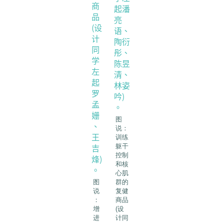
图
说：
训练
躯干
控制
和核
心肌
图
群的
说
复健
：
商品
增
(设
进
计同