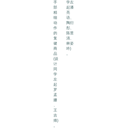
手
学左
部
起潘
精
亮
细
语、
动
陶衍
作
彤、
的
陈昱
复
清、
健
林姿
商
吟)
品
。
(设
计
同
学
左
起
罗
孟
姗
、
王
吉
烽)
。