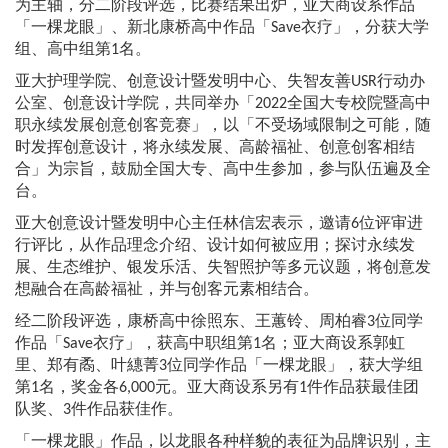
为主轴，分二阶段评选，比赛结果出炉，亚大商设系作品
「一棵龙眼」、新北康桥高中作品「Save衣疗」，分获大学
组、高中组第1名。
亚大护理学院、创意设计暨发明中心、失智友善USR行动办
公室、创意设计学院，共同举办「2022全国大专校院暨高中
职永续发展创意创客竞赛」，以「不受场域限制之可能，随
时发挥创意设计，将永续发展、高龄福祉、创意创客相结
合」为宗旨，鼓励全国大专、高中生参加，参与队伍遍及全
台。
亚大创意设计暨发明中心主任林信宏表示，邀请6位评审进
行评比，从作品理念介绍、设计如何被应用；探讨永续发
展、生态维护、银发乐活、失智照护等多元议题，将创意发
想融合在高龄福祉，并与创客元素相结合。
经二阶段评选，康桥高中徐照东、王蕙铃、周柏睿3位同学
作品「Save衣疗」，获高中职组第1名；亚大商设系郭虹
里、郑有矞、叶繐菁3位同学作品「一棵龙眼」，获大学组
第1名，奖金各6,000元。亚大商设系另有1件作品获最佳团
队奖、3件作品获佳作。
「一棵龙眼」作品，以龙眼各种样貌的表征为品牌识别，主