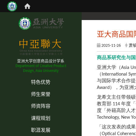
亚大商品国
2025-11-26
萧毓庭
商品系研究生与国
亚洲大学创意商品设计学系
Department of Creative Product
亚洲大学（Asia
Design, Asia University
（Internation
:::
特色优势
与国际学术合作提
Award），为亚
师生荣誉
龙希文主任带领硕士生施
教育部 114 年度「优秀
师资阵容
度「外籍高阶人才来台试办专
课程规划
Technology, 
「这次发表的成果
职涯发展
（Optical C