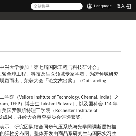
Language
登入
，赴国立中兴大学参加「第七届国际工程与科技研讨会」
SET 2025）。本次研讨会汇聚全球工程、科技及生医领域专家学者，为跨领域研究
出，荣获大会「论文杰出奖」（Outstanding
tute of Technology, Chennai, India）之
m, TEEP）博士生 Lakshmi Selvaraj，以及国科会 114 年
来自美国罗彻斯特理工学院（Rochester Institute of
共同发表医疗商品开发成果，并经大会审查委员会评选获奖。
表示。研究团队结合同步气压系统与光学同调断层扫描
以建立皮肤软组织的弹性分布图。整体开发由商品系研究生与国际实习生