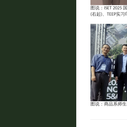
图说：ISET 2025
(右起)、TEEP实
图说：商品系师生与I