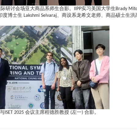
 国际研讨会场亚大商品系师生合影。IIPP实习美国大学生Brady Mitchell
习印度博士生 Lakshmi Selvaraj、商设系龙希文老师、商品硕士
SET 2025 会议主席程德胜教授 (左一) 合影。