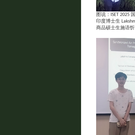
图说：ISET 20
印度博士生 Lakshm
商品硕士生施语忻、IIP