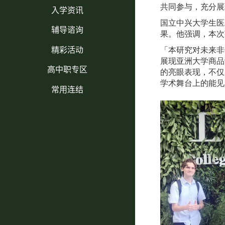
入学资讯
共同参与，充分展
国立中兴大学生医
辅导谘询
果。他强调，本次
精彩活动
「本研究对未来非
展现亚洲大学商品
高中职专区
的亮眼表现，不仅
学术舞台上的能见
常用连结