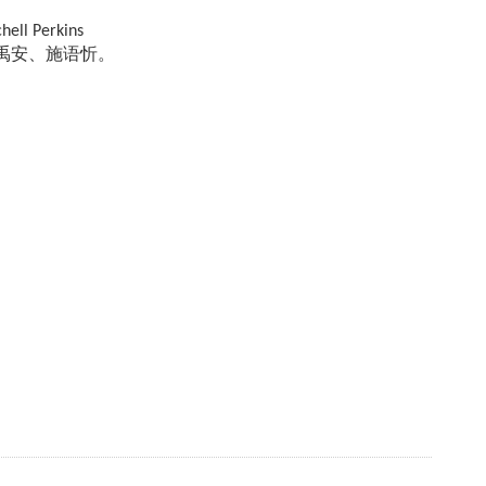
 Perkins
生洪禹安、施语忻。