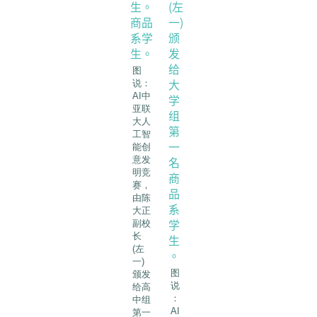
图
说：
AI中
亚联
大人
工智
能创
意发
明竞
赛，
由陈
大正
副校
长
(左
一)
图
颁发
说
给高
：
中组
AI
第一