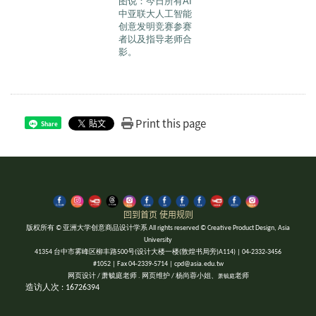
图说：今日所有AI
中亚联大人工智能
创意发明竞赛参赛
者以及指导老师合
影。
Print this page
Share
回到首页
使用规则
版权所有 © 亚洲大学创意商品设计学系 All rights reserved © Creative Product Design, Asia
University
41354 台中市雾峰区柳丰路500号(设计大楼一楼(敦煌书局旁)A114) | 04-2332-3456
#1052 | Fax 04-2339-5714 | cpd@asia.edu.tw
网页设计 / 萧毓庭老师 . 网页维护 / 杨尚蓉小姐、
老师
萧毓庭
造访人次 : 16726394