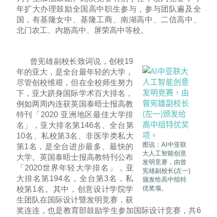
年扩大办理鼓励全国高中职生参与，参与团队遍及全
国，有基隆女中、基隆工商、南湖高中、二信高中、
北门农工、内坜高中、屏荣高中等校。
曾宪雄副校长致词说，创校19
年的亚大，是全台最年轻的大学，
尽管创校维艰，但在全校师生努力
下，亚大跻身国际学术百大排名，
例如两周内连获英国泰晤士报高教
特刊「2020 亚洲地区最佳大学排
名」，亚大排名第146名、全台第
10名、私校第3名、非医学类私大
图说：AI中亚联
第1名，是全台进步最多、最快的
大人工智能创意
大学。英国泰晤士报高教特刊公布
发明竞赛，由曾
「2020世界年轻大学排名」，亚
宪雄副校长(左一)
大排名第194名，全台第3名，私
颁发给高中组特
优奖项。
校第1名。其中，创意设计学院学
生团队在国际设计暨发明竞赛，获
奖连连，也是教育部鼓励学生参加国际设计竞赛，共6