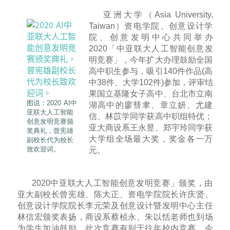
亚洲大学（Asia University,
Taiwan）资电学院、创意设计学
院、创意发明中心共同举办
2020「中亚联大人工智能创意发
明竞赛」，今年扩大办理鼓励全国
高中职生参与，吸引140件作品(高
中38件、大学102件)参加，评审结
果国立基隆女子高中、台北市立南
图说：2020 AI中
湖高中的廖彗聿、章立妍、尤建
亚联大人工智能
信、林苡学同学获高中职组特优；
创意发明竞赛颁
亚大商设系王永昱、郑宇玲同学获
奖典礼，曾宪雄
大学组全场最大奖，奖金各一万
副校长代为校长
致欢迎词。
元。
2020中亚联大人工智能创意发明竞赛」颁奖，由
亚大副校长曾宪雄、陈大正、资电学院院长许庆贤、
创意设计学院院长李元荣及创意设计暨发明中心主任
林信宏颁奖表扬，商设系蔡桢永、朱以恬老师也到场
为学生加油鼓励。此次竞赛有别于往年校内竞赛，今