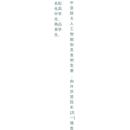
中
名彰
亚
化高
联
中学
大
生。
人
商品
工
系学
智
生。
能
创
意
发
明
竞
赛
，
由
许
庆
贤
院
长
(左
一)
颁
发