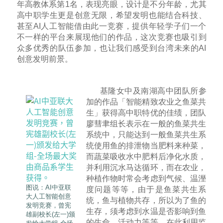
年高教体系第1名，表现亮眼，设计是不分年龄，尤其
高中职学生更是创意无限，希望发明也能结合科技、
甚至AI人工智能借由此一竞赛，提供年轻学子们一个
不一样的平台来展现他们的作品，这次竞赛也吸引到
众多优秀的队伍参加，也让我们感受到台湾未来的AI
创意发明前景。
基隆女中及南湖高中团队所参
加的作品「智能精致农业之鱼菜共
生」获得高中职特优的佳绩，团队
廖彗聿组长表示在一般的鱼菜共生
系统中，只能达到一般鱼菜共生系
统使用鱼的排泄物当肥料来种菜，
而蔬菜吸收水中肥料后净化水质，
并利用沉水马达循环，而在农业，
种植作物时常会考虑到气候、温溼
图说：AI中亚联
度问题等等，由于是鱼菜共生系
大人工智能创意
统，鱼与植物共存，所以为了鱼的
发明竞赛，曾宪
生存，须考虑到水温是否影响到鱼
雄副校长(左一)颁
的生命，活动力等等，在此利用监