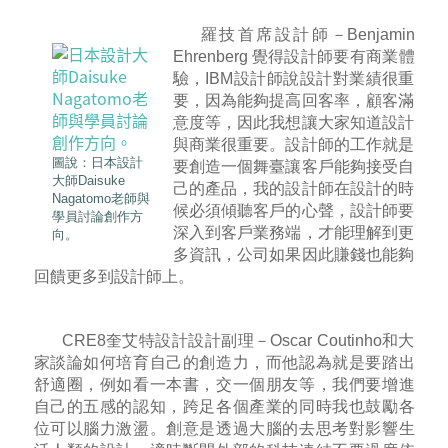
羅技首席設計師－Benjamin
Ehrenberg 覺得設計師要有商業體
驗，IBM設計師說設計對業績很重
要，因為能夠提高回客率，顧客滿
意度等，因此我想讓大家知道設計
與商業很重要。設計師的工作就是
圖說：日本設計
要創造一個舞臺讓客戶能夠接受自
大師Daisuke
己的產品，我的設計師在設計的時
Nagatomo老師與
候必須傾聽客戶的心聲，設計師要
學員討論創作方
深入到客戶業務端，才能理解到更
向。
多資訊，公司如果因此賺錢也能夠
回饋更多到設計師上。
CRE8奎艾特設計設計副理－Oscar Coutinho和大
家談論如何培育自己的創造力，而他認為就是要踏出
舒適圈，例如看一本書，交一個朋友等，我們要增進
自己的五感的認知，跨足各個產業的同時我也鼓勵各
位可以腦力激盪。創意是透過大腦的去思考對影響生