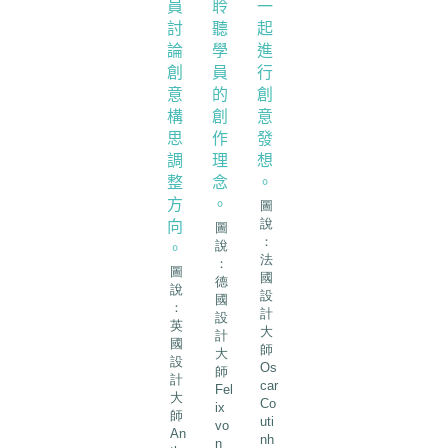
圖
說
圖
：
說
法
：
圖
國
德
說
設
國
：
計
設
英
大
計
國
師
大
設
Os
師
計
car
Fel
大
Co
ix
師
uti
vo
An
nh
n