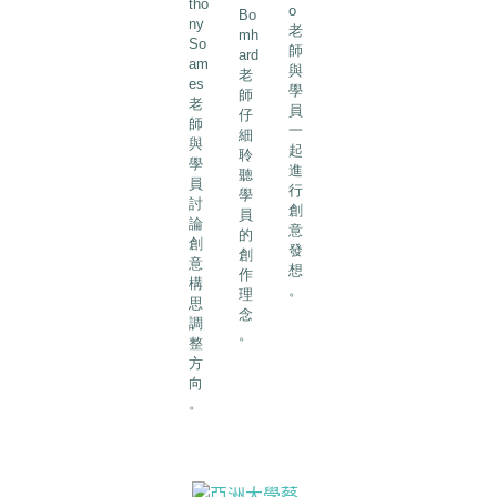
tho
o
Bo
ny
老
mh
So
師
ard
am
與
老
es
學
師
老
員
仔
師
一
細
與
起
聆
學
進
聽
員
行
學
討
創
員
論
意
的
創
發
創
意
想
作
構
。
理
思
念
調
。
整
方
向
。