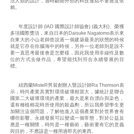
活人類的設計，適時斷開外部的科技連結不要過度依
賴。
年度設計師 (IAD 國際設計師協會) (義大利)、榮獲
多項國際獎項，來自日本的Daisuke Nagatomo表示來
自東大的小山老師曾說過一個建築最美的狀態的時候
就是它存在你腦海中的時候，另外一位老師則是說不
要一直思考最後會是怎麼樣，因此我使用非線性及數
位的方式去做作品，希望能找到符合永續發展的目
標。
紐西蘭MisteR男裝創辦人暨設計師Ra Thomson表
示，時尚產業其實對環境破壞相當大，據統計是聯合
國第二大破壞環境的產業，最大是來自漂白與染色，
還有種植棉花時所使用的殺蟲劑，所以我希望學生更
加關注這個問題，了解他進入這個產業對於世界會有
哪些影響。永續發展可以變成一個常態，對於公益反
應是一種關懷，時尚是一種藝術，藝術要有它的意義
與目的，不應該是一種用過即丟的東西。