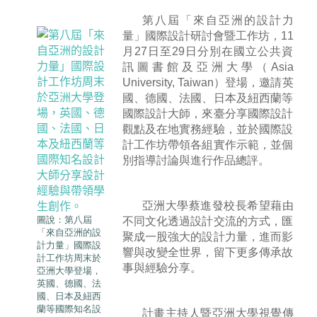
第八屆「來自亞洲的設計力
量」國際設計研討會暨工作坊，11
月27日至29日分別在國立公共資
訊圖書館及亞洲大學（Asia
University, Taiwan）登場，邀請英
國、德國、法國、日本及紐西蘭等
國際設計大師，來臺分享國際設計
觀點及在地實務經驗，並於國際設
計工作坊帶領各組實作示範，並個
別指導討論與進行作品總評。
亞洲大學蔡進發校長希望藉由
圖說：第八屆
不同文化透過設計交流的方式，匯
「來自亞洲的設
聚成一股強大的設計力量，進而影
計力量」國際設
響與改變全世界，留下更多傳承故
計工作坊周末於
事與經驗分享。
亞洲大學登場，
英國、德國、法
國、日本及紐西
蘭等國際知名設
計畫主持人暨亞洲大學視覺傳