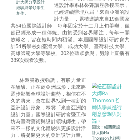
計大師分享設計
達設計學系林磐聳講座教授表示，
經驗與帶領學生
已經連續辦理八屆「來自亞洲的設
創作。
計力量」，累積邀請來自19個國家
共54位國際設計師，每年固定於十二月上旬舉辦，儼
然已經形成一種傳統。由於受到各界關注，每年一開
放報名，皆在短時間內額滿。本屆國際設計研討會共
計54所學校如臺灣大學、成功大學、臺灣科技大學、
高雄師範大學等學校、302位聽眾參與，另線上直播有
389次觀看次數。
林磐聳教授強調，有股力量正
在醞釀、正在於亞洲成形，未來將
逐步影響全球設計趨勢，相信在不
久的將來，會在世界找到一種新的
亞洲設計形象，希冀「來自亞洲的
設計力量」國際設計研討會暨工作
坊為臺灣藝術與設計領域師生，帶
圖說：紐西蘭設
來不一樣的文化體驗與更多設計活
計大師Ra
力，將凝聚更大的亞洲設計力量。
Thomson老師與