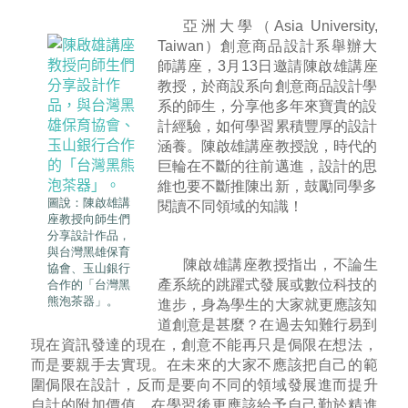
亞洲大學（Asia University,
Taiwan）創意商品設計系舉辦大
師講座，3月13日邀請陳啟雄講座
教授，於商設系向創意商品設計學
系的師生，分享他多年來寶貴的設
計經驗，如何學習累積豐厚的設計
涵養。陳啟雄講座教授說，時代的
巨輪在不斷的往前邁進，設計的思
維也要不斷推陳出新，鼓勵同學多
圖說：陳啟雄講
閱讀不同領域的知識！
座教授向師生們
分享設計作品，
與台灣黑雄保育
陳啟雄講座教授指出，不論生
協會、玉山銀行
產系統的跳躍式發展或數位科技的
合作的「台灣黑
熊泡茶器」。
進步，身為學生的大家就更應該知
道創意是甚麼？在過去知難行易到
現在資訊發達的現在，創意不能再只是侷限在想法，
而是要親手去實現。在未來的大家不應該把自己的範
圍侷限在設計，反而是要向不同的領域發展進而提升
自計的附加價值，在學習後更應該給予自己勤於精進