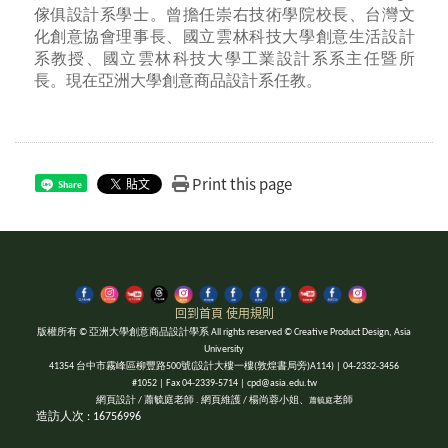
傢俱設計系學士。曾擔任崇右技術學院校長、台灣文
化創意協會理事長、國立雲林科技大學創意生活設計
系教授、國立雲林科技大學工業設計系系主任暨所
長。現在亞洲大學創意商品設計系任教。
Print this page
Share
回到首頁
使用規則
版權所有 © 亞洲大學創意商品設計學系 All rights reserved © Creative Product Design, Asia
University
41354 台中市霧峰區柳豐路500號(設計大樓一樓(敦煌書局旁)A114) | 04-2332-3456
#1052 | Fax 04-2339-5714 | cpd@asia.edu.tw
網頁設計 / 蕭毓庭老師 . 網頁維護 / 楊尚蓉小姐、
老師
蕭毓庭
造訪人次 : 16756996