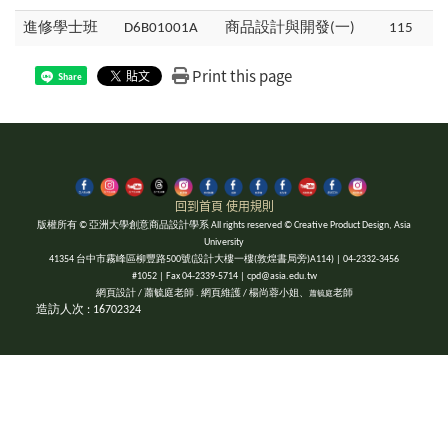
進修學士班
D6B01001A
商品設計與開發(一)
115
Print this page
Share
回到首頁
使用規則
版權所有 © 亞洲大學創意商品設計學系 All rights reserved © Creative Product Design, Asia
University
41354 台中市霧峰區柳豐路500號(設計大樓一樓(敦煌書局旁)A114) | 04-2332-3456
#1052 | Fax 04-2339-5714 | cpd@asia.edu.tw
網頁設計 / 蕭毓庭老師 . 網頁維護 / 楊尚蓉小姐、
老師
蕭毓庭
造訪人次 : 16702324