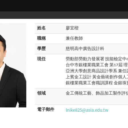
姓名
廖宜楷
職稱
兼任教師
學歷
慈明高中廣告設計科
現任
勞動部勞動力發展署 技能檢定中
台中市銀樓業職業工會 第17屆 
亞洲大學創意商品設計學系 兼任
上賓金工設計 黃金藝術創作個人
銀樓業職業工會職訓課程 金銀珠
領域
金工傳統工藝、飾品加工製作評
lnike825@asia.edu.tw
電子郵件