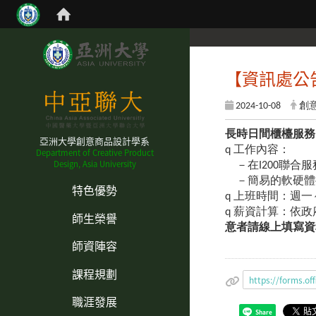
【資訊處公
2024-10-08
創
長時日間櫃檯服務
亞洲大學創意商品設計學系
q 工作內容：
Department of Creative Product
Design, Asia University
－在I200聯合服
:::
－簡易的軟硬體
特色優勢
q 上班時間：週一～週五
q 薪資計算：依政
師生榮譽
意者請線上填寫資料，安排
師資陣容
課程規劃
https://forms
職涯發展
Share