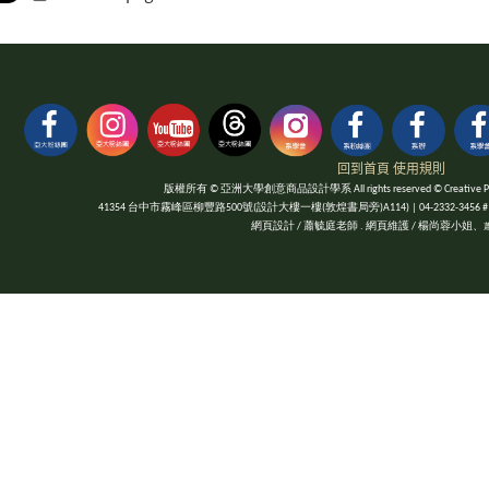
回到首頁
使用規則
版權所有 © 亞洲大學創意商品設計學系 All rights reserved © Creative Product
41354 台中市霧峰區柳豐路500號(設計大樓一樓(敦煌書局旁)A114) | 04-2332-3456 #1052 | Fa
網頁設計 / 蕭毓庭老師 . 網頁維護 / 楊尚蓉小姐、