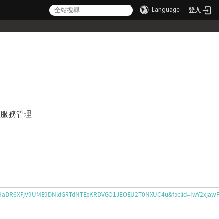
Language
登入
與服務管理
iRgNIk9aDR6XFjV9UME9DNldGRTdNTExKRDVGQ1JEOEU2T0NXUC4u&fbclid=IwY2x