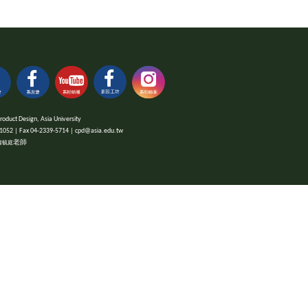
 Design, Asia University
x 04-2339-5714 | cpd@asia.edu.tw
老師
蕭毓庭