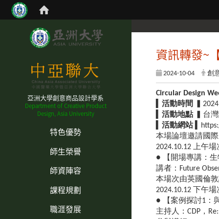
資訊轉發~【T
2024-10-04
創
Circular Design W
亞洲大學創意商品設計學系
▍
活動時間
▍2024
Department of Creative Product
Design, Asia University
▍
活動地點
▍台灣
:::
▍
活動網站
▍https:
特色優勢
本場論壇邀請國際
2024.10.12 上午
師生榮譽
● 【開場專講：生物區域
師資陣容
講者：Future Observ
本場次由英國倫敦設計博
課程規劃
2024.10.12 下午
● 【案例探討1：與自然共
職涯發展
主持人：CDP，Re:p