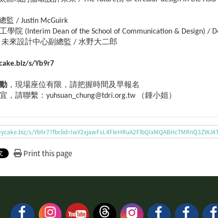
y總監 / Justin McGuirk
erim Dean of the School of Communication & Design) / Do
未來設計中心副總監 / 水野大二郎
ycake.biz/s/Yb9r7
動
，現場座位有限，請把握時間及早報名
聯繫：yuhsuan_chung@tdri.org.tw （鍾小姐）
urveycake.biz/s/Yb9r7?fbclid=IwY2xjawFsL4FleHRuA2FlbQIxMQABHcTMRnQ3Z
Print this page