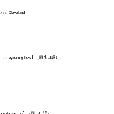
nna Cleveland
in bioregioning flow】（同步口譯）
a-Pacific region】（同步口譯）