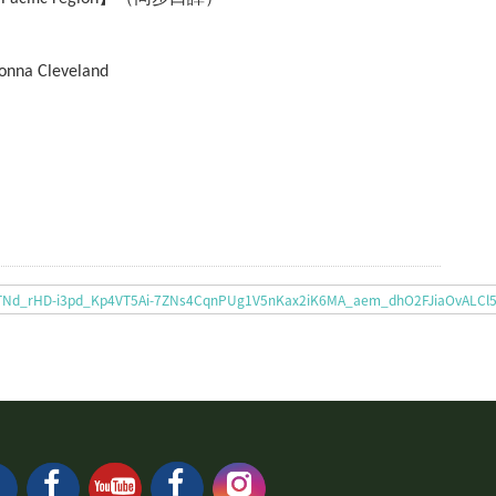
nna Cleveland
WJ4TNd_rHD-i3pd_Kp4VT5Ai-7ZNs4CqnPUg1V5nKax2iK6MA_aem_dhO2FJiaOvALC