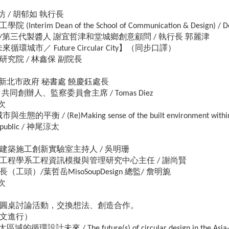
坊 / 胡郁如 執行長
erim Dean of the School of Communication & Design) / Do
御鼎興 /第三代製醬人 謝宜哲津和堂城鄉創意顧問 / 執行長 郭麗津
環城市／ Future Circular City】（同步口譯）
究院 / 林鑫保 副院長
 新北市政府 秘書處 饒慶鈺處長
dation 共同創辦人、監察委員會主席 / Tomas Diez
場次
的平衡 / (Re)Making sense of the built environment with
ublic / 神尾涼太
建築施工創新實驗室主持人 / 吳明珊
工程學系工程資訊模擬與管理研究中心主任 / 謝尚賢
工頭）/葉哲岳MisoSoupDesign 總監/ 詹明旎
場次
圓桌討論活動，交換想法、創造合作。
文進行）
環設計未來 / The future(s) of circular design in the Asi