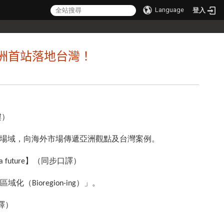
Language
登入
24 亞洲首站落地台灣！
樓）
場域，向海外市場傳遞亞洲觀點及台灣案例。
 a future】（同步口譯）
化（Bioregion-ing）」。
口譯）