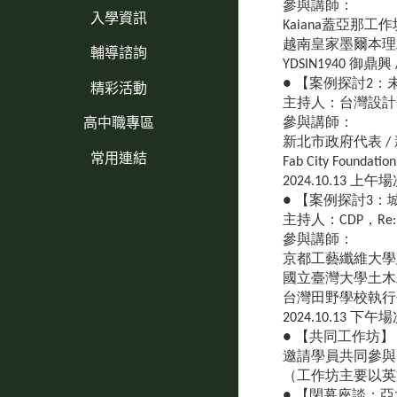
參與講師：
入學資訊
Kaiana蓋亞那工作
越南皇家墨爾本理工學院 (Int
輔導諮詢
YDSIN1940 
精彩活動
● 【案例探討2：未來循
主持人：台灣設計研
高中職專區
參與講師：
新北市政府代表 /
常用連結
Fab City Foun
2024.10.13 上午
● 【案例探討3：城市與生態
主持人：CDP，Re:p
參與講師：
京都工藝纖維大學
國立臺灣大學土木
台灣田野學校執行長（
2024.10.13 下午
● 【共同工作坊】
邀請學員共同參與
（工作坊主要以英
● 【閉幕座談：亞太區域的循