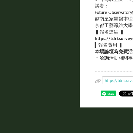
講者：
Future Observator
越南皇家墨爾本理工學院 (Int
京都工藝纖維大學 
▍報名連結 ▍
https://tdri.surve
▍報名費用 ▍
本場論壇為免費活
＊洽詢活動相關事宜，請
https://tdri.s
Share