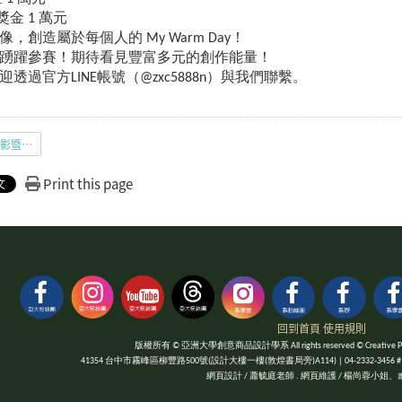
金 1 萬元
，創造屬於每個人的 My Warm Day！
踴躍參賽！期待看見豐富多元的創作能量！
透過官方LINE帳號（@zxc5888n）與我們聯繫。
2025_麥味登微電影暨短影音創作大賽簡章.pdf
Print this page
回到首頁
使用規則
版權所有 © 亞洲大學創意商品設計學系 All rights reserved © Creative Product
41354 台中市霧峰區柳豐路500號(設計大樓一樓(敦煌書局旁)A114) | 04-2332-3456 #1052 | Fa
網頁設計 / 蕭毓庭老師 . 網頁維護 / 楊尚蓉小姐、