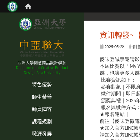
資訊轉發~
2025-05-28
創
麥味登誠摯邀請影
亞洲大學創意商品設計學系
本屆比賽以「My
Department of Creative Product
Design, Asia University
感，也讓更多人感
:::
比賽資訊如下：
特色優勢
參賽對象｜不限
徵件期間｜即日起至2
師生榮譽
頒獎典禮｜2025年1
師資陣容
報名與繳件方式
★報名連結｜
課程規劃
前往【麥味登微電影
★加入官方LINE
職涯發展
請加入官方LINE