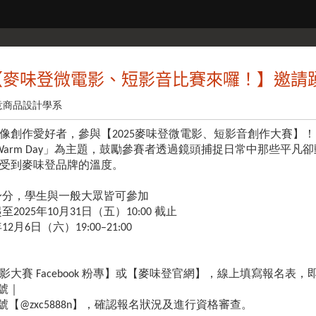
【麥味登微電影、短影音比賽來囉！】邀請
意商品設計學系
像創作愛好者，參與【2025麥味登微電影、短影音創作大賽】！
 Warm Day」為主題，鼓勵參賽者透過鏡頭捕捉日常中那些平
受到麥味登品牌的溫度。
身分，學生與一般大眾皆可參加
025年10月31日（五）10:00 截止
2月6日（六）19:00–21:00
：
大賽 Facebook 粉專】或【麥味登官網】，線上填寫報名表
帳號｜
帳號【@zxc5888n】，確認報名狀況及進行資格審查。