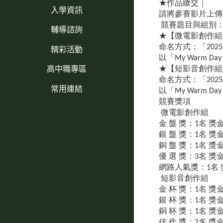
★作品繳交｜
入學資訊
請將參賽影片上傳
競賽題目與組別
輔導諮詢
★【微電影創作組
精彩活動
命名方式：「20
以「My Warm
高中職專區
★【短影音創作組
命名方式：「20
常用連結
以「My Warm
競賽獎項
微電影創作組
金 盤 獎：1名 獎金
銀 盤 獎：1名 獎金
銅 盤 獎：1名 獎金
優 選 獎：3名 獎金
網路人氣獎：1名 獎
短影音創作組
金 杯 獎：1名 獎金
銀 杯 獎：1名 獎金
銅 杯 獎：1名 獎金
佳 作 獎：2名 獎金