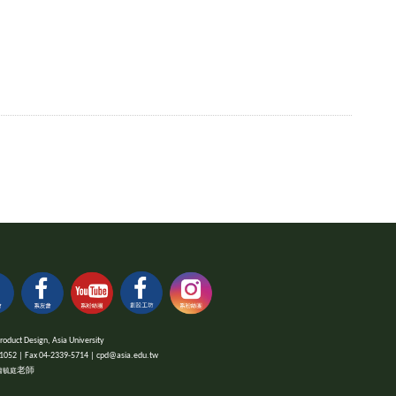
 Design, Asia University
x 04-2339-5714 | cpd@asia.edu.tw
老師
蕭毓庭