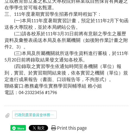
立或教育部立案之私立大專校院對林業或自然保育有興趣之
在學學生皆可報名甄選。
三、111年度暑期實習學生招募作業時程如下：
(一)本局111年度暑期實習計畫，預定於111年2月下旬函
送各大專院校，並於本局網站公告。
(二)請各校系於111年3月31日前將有意願之學生之履歷
資料及彙整表函送本局及各所屬機關（如後附作業計畫之附
件2、3）。
(三)本局及所屬機關就所送學生資料進行審核，於111年
5月20日前將錄取結果發文通知各校系。
(四)錄取之實習學生依通知時間至各機關（單位）報
到，實習。於實習期間結束後，依各實習之機關（單位）規
定進行成果報告（書面、口頭報告等，不拘形式）。
聯絡窗口:教務處學生實務學習與輔導組 賴小姐
電話：04-23323456 #1796
行政院農業委員會林務局111年度暑期實習學生招募作業.pdf
Print this page
Share