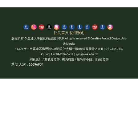
回到首頁
使用規則
版權所有 © 亞洲大學創意商品設計學系 All rights reserved © Creative Product Design, Asia
University
41354 台中市霧峰區柳豐路500號(設計大樓一樓(敦煌書局旁)A114) | 04-2332-3456
#1052 | Fax 04-2339-5714 | cpd@asia.edu.tw
網頁設計 / 蕭毓庭老師 . 網頁維護 / 楊尚蓉小姐、
老師
蕭毓庭
造訪人次 : 16696934