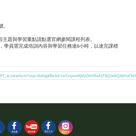
帳號。
課程主題與學習重點請點選官網參閱課程列表。
修課，學員需完成培訓內容與學習任務達8小時，以達完課標
zwqaWT_w/viewform?usp=dialog&fbclid=IwY2xjawMjMyZleHRuA2FlbQIxMQABHuF