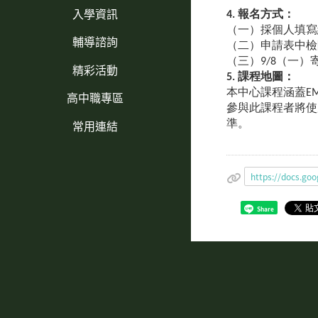
入學資訊
4. 報名方式：
（一）採個人填寫
輔導諮詢
（二）申請表中檢
（三）9/8（一）寄
精彩活動
5. 課程地圖：
本中心課程涵蓋E
高中職專區
參與此課程者將使
常用連結
準。
https://docs.g
Share