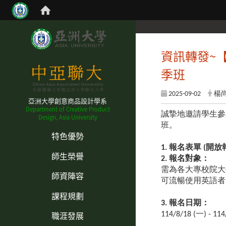
資訊轉發~
季班
2025-09-02
楊
亞洲大學創意商品設計學系
Department of Creative Product
誠摯地邀請學生參與國
Design, Asia University
:::
班。
特色優勢
1.
報名表單 (開放
師生榮譽
2. 報名對象：
需為各大專校院大學
師資陣容
可流暢使用英語者 (
課程規劃
3. 報名日期：
職涯發展
114/8/18 (一) - 114