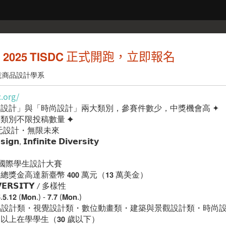
𝟬𝟮𝟱 𝗧𝗜𝗦𝗗𝗖 正式開跑，立即報名
意商品設計學系
.org/
築設計」與「時尚設計」兩大類別，參賽件數少，中獎機會高 ✦
有類別不限投稿數量 ✦
𝗗𝗖 多元設計・無限未來
𝗴𝗻, 𝗜𝗻𝗳𝗶𝗻𝗶𝘁𝗲 𝗗𝗶𝘃𝗲𝗿𝘀𝗶𝘁𝘆
全球最大國際學生設計大賽
金高達新臺幣 𝟰𝟬𝟬 萬元（𝟭𝟯 萬美金）
𝗥𝗦𝗜𝗧𝗬 / 多樣性
 (𝗠𝗼𝗻.) - 𝟳.𝟳 (𝗠𝗼𝗻.)
品設計類・視覺設計類・數位動畫類・建築與景觀設計類・時尚
以上在學學生（𝟯𝟬 歲以下）