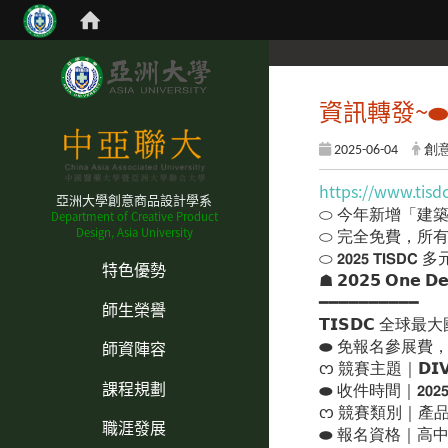
資訊轉發~⬬ 𝟮
2025-06-04
創
https://www.tisdc
亞洲大學創意商品設計學系
Department of Creative Product
⬭ 今年新增「建
Design, Asia University
⬭ 完全免費，所
:::
⬭ 𝟮𝟬𝟮𝟱 𝗧𝗜
特色優勢
☗ 𝟮𝟬𝟮𝟱 𝗢𝗻𝗲 𝗗𝗲𝘀𝗶
━━━━━━━━━━
師生榮譽
𝗧𝗜𝗦𝗗𝗖 
師資陣容
⬬ 免報名參展費，總獎
ᦂ 競賽主題｜𝗗𝗜𝗩𝗘
課程規劃
⬬ 收件時間｜𝟮𝟬𝟮𝟱.𝟱.𝟭
ᦂ 競賽類別｜產
職涯發展
⬬ 報名資格｜高中