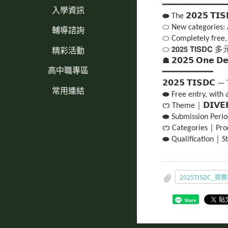
━━━━━━━━━━━━
入學資訊
⬬ The 𝟮𝟬𝟮𝟱 𝗧
⬭ New categories: 
輔導諮詢
⬭ Completely free, 
精彩活動
⬭ 𝟮𝟬𝟮𝟱 𝗧𝗜
☗ 𝟮𝟬𝟮𝟱 𝗢𝗻𝗲 𝗗𝗲𝘀𝗶
高中職專區
━━━━━━━━━━
𝟮𝟬𝟮𝟱 𝗧𝗜𝗦𝗗𝗖 
常用連結
⬬ Free entry, with a 
ᦂ Theme｜𝗗𝗜𝗩𝗘𝗥
⬬ Submission Period｜𝟮
ᦂ Categories｜Produ
⬬ Qualification｜St
Share