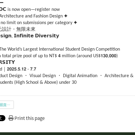
━━
𝗦𝗗𝗖 is now open—register now
Architecture and Fashion Design ✦
no limit on submissions per category ✦
𝗗𝗖 多元設計・無限未來
𝗴𝗻, 𝗜𝗻𝗳𝗶𝗻𝗶𝘁𝗲 𝗗𝗶𝘃𝗲𝗿𝘀𝗶𝘁𝘆
— The World’s Largest International Student Design Competition
total prize pool of up to NT$ 𝟰 million (around US$𝟭𝟯𝟬,𝟬𝟬𝟬)
𝗦𝗜𝗧𝗬
𝟬𝟮𝟱.𝟱.𝟭𝟮 - 𝟳.𝟳
ct Design ・ Visual Design ・ Digital Animation ・ Architecture &
udents (High School & Above) under 30
2025TISDC_競賽摺頁_Chinese_0320.pdf
Print this page