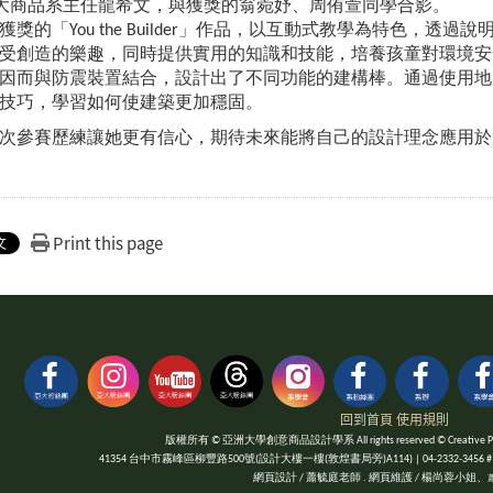
亞大商品系主任龍希文，與獲獎的翁菀妤、周侑萱同學合影。
獎的「You the Builder」作品，以互動式教學為特色，
受創造的樂趣，同時提供實用的知識和技能，培養孩童對環境安
因而與防震裝置結合，設計出了不同功能的建構棒。通過使用地
技巧，學習如何使建築更加穩固。
次參賽歷練讓她更有信心，期待未來能將自己的設計理念應用於
Print this page
回到首頁
使用規則
版權所有 © 亞洲大學創意商品設計學系 All rights reserved © Creative Product
41354 台中市霧峰區柳豐路500號(設計大樓一樓(敦煌書局旁)A114) | 04-2332-3456 #1052 | Fa
網頁設計 / 蕭毓庭老師 . 網頁維護 / 楊尚蓉小姐、