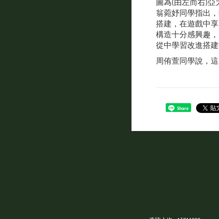
圖為(由左而右)
翁菀妤同學指出，獲
搭建，在遊戲中享
構造十分感興趣，
從中學習改進搭建
周侑萱同學說，這
Share