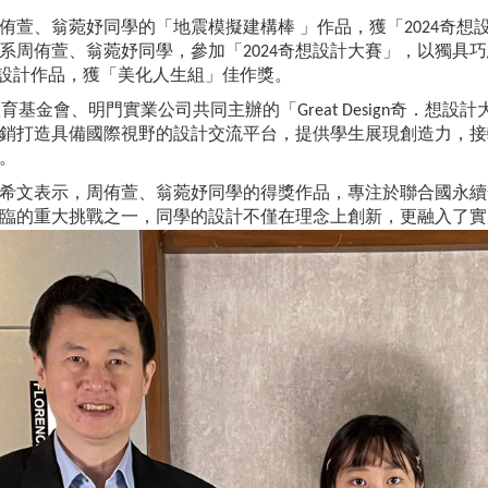
侑萱、翁菀妤同學的「地震模擬建構棒 」作品，獲「2024奇想
系周侑萱、翁菀妤同學，參加「2024奇想設計大賽」，以獨具巧
ilder)」設計作品，獲「美化人生組」佳作獎。
技嘉教育基金會、明門實業公司共同主辦的「Great Design奇．
銷打造具備國際視野的設計交流平台，提供學生展現創造力，接
。
希文表示，周侑萱、翁菀妤同學的得獎作品，專注於聯合國永續發展
臨的重大挑戰之一，同學的設計不僅在理念上創新，更融入了實