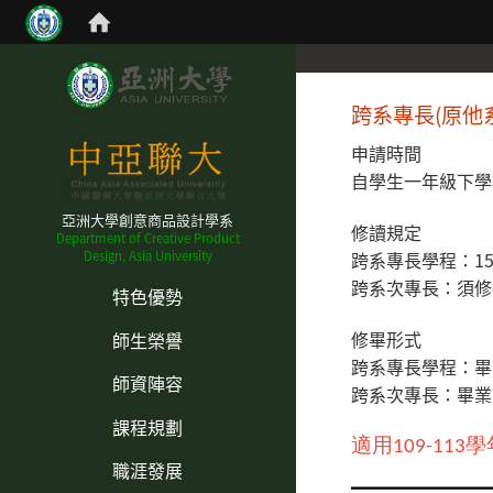
跨系專長(原他
申請時間
自學生一年級下學
亞洲大學創意商品設計學系
修讀規定
Department of Creative Product
Design, Asia University
跨系專長學程：15
:::
跨
系次專長：須修
特色優勢
修畢形式
師生榮譽
跨
系專長學程：畢
師資陣容
跨
系次專長：畢業
課程規劃
適用109-113
職涯發展