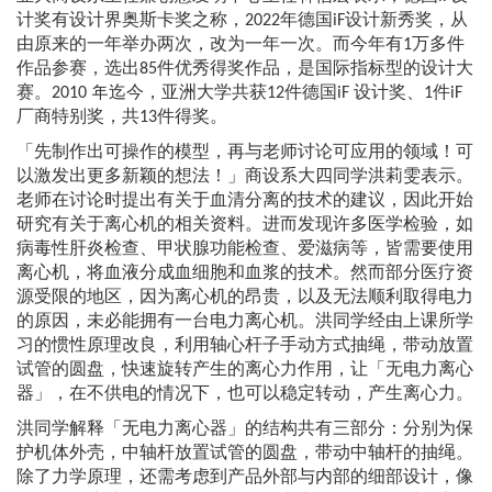
计奖有设计界奥斯卡奖之称，2022年德国iF设计新秀奖，从
由原来的一年举办两次，改为一年一次。而今年有1万多件
作品参赛，选出85件优秀得奖作品，是国际指标型的设计大
赛。2010 年迄今，亚洲大学共获12件德国iF 设计奖、1件iF
厂商特别奖，共13件得奖。
「先制作出可操作的模型，再与老师讨论可应用的领域！可
以激发出更多新颖的想法！」商设系大四同学洪莉雯表示。
老师在讨论时提出有关于血清分离的技术的建议，因此开始
研究有关于离心机的相关资料。进而发现许多医学检验，如
病毒性肝炎检查、甲状腺功能检查、爱滋病等，皆需要使用
离心机，将血液分成血细胞和血浆的技术。然而部分医疗资
源受限的地区，因为离心机的昂贵，以及无法顺利取得电力
的原因，未必能拥有一台电力离心机。洪同学经由上课所学
习的惯性原理改良，利用轴心杆子手动方式抽绳，带动放置
试管的圆盘，快速旋转产生的离心力作用，让「无电力离心
器」，在不供电的情况下，也可以稳定转动，产生离心力。
洪同学解释「无电力离心器」的结构共有三部分：分别为保
护机体外壳，中轴杆放置试管的圆盘，带动中轴杆的抽绳。
除了力学原理，还需考虑到产品外部与内部的细部设计，像